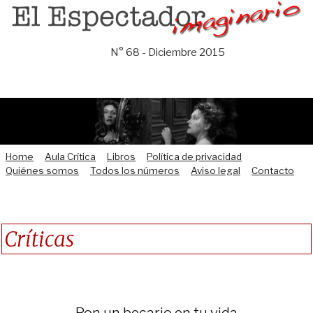
Saltar
al
contenido
N° 68 - Diciembre 2015
Home
Aula Crítica
Libros
Política de privacidad
Quiénes somos
Todos los números
Aviso legal
Contacto
Críticas
Pon un becario en tu vida