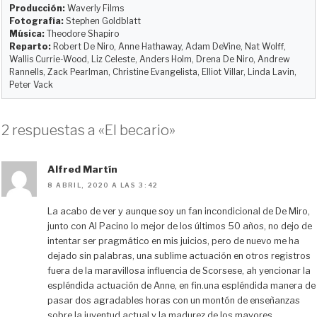
Producción:
Waverly Films
n
k
i
Fotografía:
Stephen Goldblatt
r
Música:
Theodore Shapiro
Reparto:
Robert De Niro, Anne Hathaway, Adam DeVine, Nat Wolff,
Wallis Currie-Wood, Liz Celeste, Anders Holm, Drena De Niro, Andrew
Rannells, Zack Pearlman, Christine Evangelista, Elliot Villar, Linda Lavin,
Peter Vack
2 respuestas a «El becario»
Alfred Martín
8 ABRIL, 2020 A LAS 3:42
La acabo de ver y aunque soy un fan incondicional de De Miro,
junto con Al Pacino lo mejor de los últimos 50 años, no dejo de
intentar ser pragmático en mis juicios, pero de nuevo me ha
dejado sin palabras, una sublime actuación en otros registros
fuera de la maravillosa influencia de Scorsese, ah yencionar la
espléndida actuación de Anne, en fin.una espléndida manera de
pasar dos agradables horas con un montón de enseñanzas
sobre la juventud actual y la madurez de los mayores.