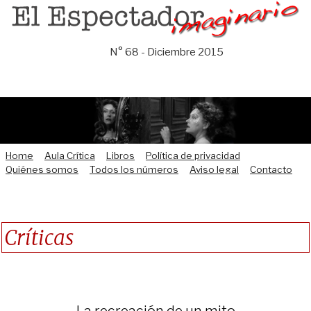
Saltar
al
contenido
N° 68 - Diciembre 2015
Home
Aula Crítica
Libros
Política de privacidad
Quiénes somos
Todos los números
Aviso legal
Contacto
Críticas
La recreación de un mito