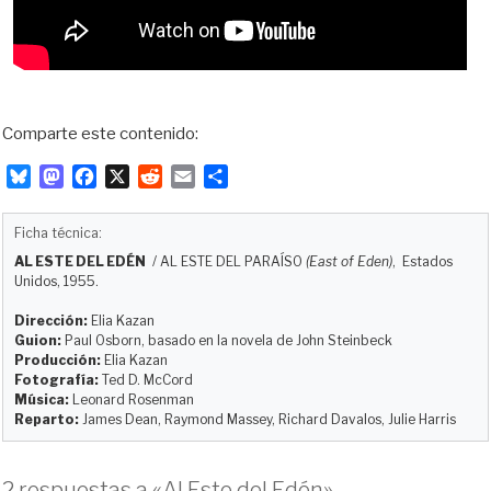
Comparte este contenido:
B
M
F
X
R
E
C
l
a
a
e
m
o
u
s
c
d
a
m
Ficha técnica:
e
t
e
d
i
p
AL ESTE DEL EDÉN
/
AL ESTE DEL PARAÍSO
(East of Eden)
, Estados
s
o
b
i
l
a
Unidos, 1955.
k
d
o
t
r
y
o
o
t
Dirección:
Elia Kazan
Guion:
Paul Osborn, basado en la novela de John Steinbeck
n
k
i
Producción:
Elia Kazan
r
Fotografía:
Ted D. McCord
Música:
Leonard Rosenman
Reparto:
James Dean, Raymond Massey, Richard Davalos, Julie Harris
2 respuestas a «Al Este del Edén»