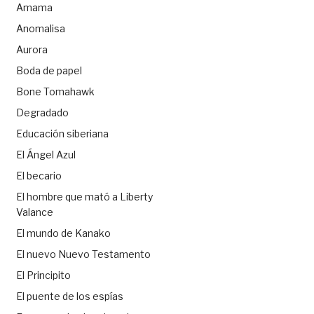
Amama
Anomalisa
Aurora
Boda de papel
Bone Tomahawk
Degradado
Educación siberiana
El Ángel Azul
El becario
El hombre que mató a Liberty
Valance
El mundo de Kanako
El nuevo Nuevo Testamento
El Principito
El puente de los espías