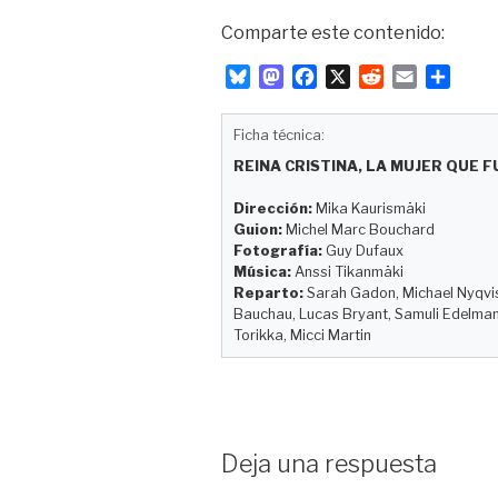
Comparte este contenido:
B
M
F
X
R
E
C
l
a
a
e
m
o
u
s
c
d
a
m
Ficha técnica:
e
t
e
d
i
p
REINA CRISTINA, LA MUJER QUE F
s
o
b
i
l
a
k
d
o
t
r
Dirección:
Mika Kaurismäki
y
o
o
t
Guion:
Michel Marc Bouchard
n
k
i
Fotografía:
Guy Dufaux
r
Música:
Anssi Tikanmäki
Reparto:
Sarah Gadon, Michael Nyqvist
Bauchau, Lucas Bryant, Samuli Edelmann
Torikka, Micci Martin
Deja una respuesta