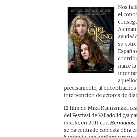
Nos hall
el cono
consegu
Alemani
ayudado
su estr
España 
contribu
narre la
intentan
aquellos
precisamente, al encontrarnos
intervención de actores de dis
El film de Mika Kaurismäki, re
del Festival de Valladolid (ya 
miesta
, en 2011 con
Hermanos
,
se ha centrado con esta obra en