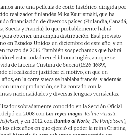
amos ante una película de corte histórico, dirigida por
cido realizador finlandés Mika Kaurismäki, que ha
ido financiación de diversos países (Finlandia, Canadá,
a, Suecia y Francia), lo que probablemente habrá
 para obtener una amplia distribución. Está previsto
eno en Estados Unidos en diciembre de este año, y en
en marzo de 2016. También sospechamos que habrá
ido el estar rodada en el idioma inglés, aunque se
 vida de la reina Cristina de Suecia (1626-1689),
do el realizador justificar el motivo, en que en
 años, en la corte sueca se hablaba francés, y además,
 con una coproducción, se ha contado con la
tintas nacionalidades y diversas lenguas vernáculas.
alizador sobradamente conocido en la Sección Oficial
participó en 2008 con
Los reyes magos
,
Kolme viisasta
Veljekset
, y en 2012 con
Rumbo al Norte
,
Tie Pohjoissen
),
 los diez años en que ejerció el poder la reina Cristina,