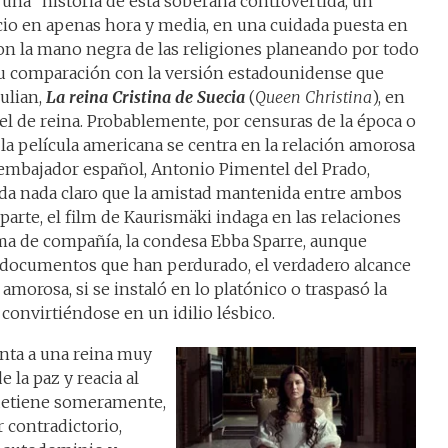
“una” historia de esta soberana controvertida, un
icio en apenas hora y media, en una cuidada puesta en
con la mano negra de las religiones planeando por todo
 su comparación con la versión estadounidense que
ulian,
La reina Cristina de Suecia
(
Queen Christina
), en
el de reina. Probablemente, por censuras de la época o
 la película americana se centra en la relación amorosa
 embajador español, Antonio Pimentel del Prado,
a nada claro que la amistad mantenida entre ambos
parte, el film de Kaurismäki indaga en las relaciones
ama de compañía, la condesa Ebba Sparre, aunque
 documentos que han perdurado, el verdadero alcance
n amorosa, si se instaló en lo platónico o traspasó la
 convirtiéndose en un idilio lésbico.
enta a una reina muy
e la paz y reacia al
 detiene someramente,
 contradictorio,