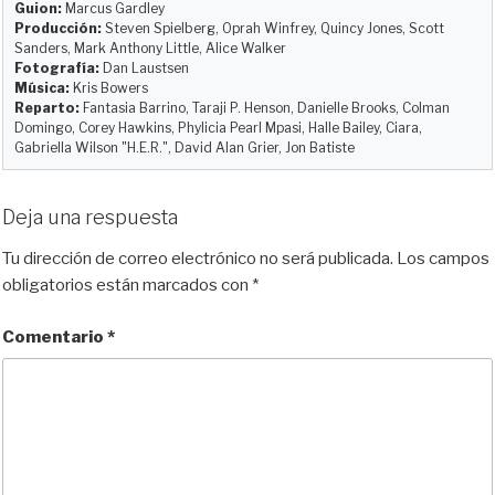
Guion:
Marcus Gardley
n
k
i
Producción:
Steven Spielberg, Oprah Winfrey, Quincy Jones, Scott
r
Sanders, Mark Anthony Little, Alice Walker
Fotografía:
Dan Laustsen
Música:
Kris Bowers
Reparto:
Fantasia Barrino, Taraji P. Henson, Danielle Brooks, Colman
Domingo, Corey Hawkins, Phylicia Pearl Mpasi, Halle Bailey, Ciara,
Gabriella Wilson "H.E.R.", David Alan Grier, Jon Batiste
Deja una respuesta
Tu dirección de correo electrónico no será publicada.
Los campos
obligatorios están marcados con
*
Comentario
*