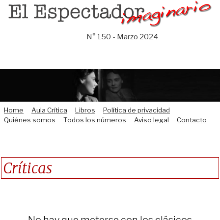
Saltar
al
contenido
N° 150 - Marzo 2024
Home
Aula Crítica
Libros
Política de privacidad
Quiénes somos
Todos los números
Aviso legal
Contacto
Críticas
No hay que meterse con los clásicos