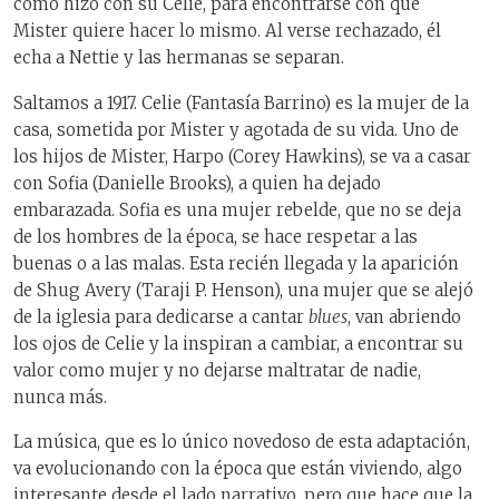
como hizo con su Celie, para encontrarse con que
Mister quiere hacer lo mismo. Al verse rechazado, él
echa a Nettie y las hermanas se separan.
Saltamos a 1917. Celie (Fantasía Barrino) es la mujer de la
casa, sometida por Mister y agotada de su vida. Uno de
los hijos de Mister, Harpo (Corey Hawkins), se va a casar
con Sofia (Danielle Brooks), a quien ha dejado
embarazada. Sofia es una mujer rebelde, que no se deja
de los hombres de la época, se hace respetar a las
buenas o a las malas. Esta recién llegada y la aparición
de Shug Avery (Taraji P. Henson), una mujer que se alejó
de la iglesia para dedicarse a cantar
blues
, van abriendo
los ojos de Celie y la inspiran a cambiar, a encontrar su
valor como mujer y no dejarse maltratar de nadie,
nunca más.
La música, que es lo único novedoso de esta adaptación,
va evolucionando con la época que están viviendo, algo
interesante desde el lado narrativo, pero que hace que la