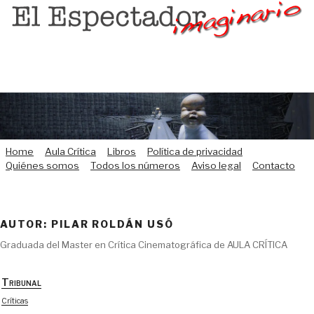
Saltar
al
contenido
Home
Aula Crítica
Libros
Política de privacidad
Quiénes somos
Todos los números
Aviso legal
Contacto
AUTOR: PILAR ROLDÁN USÓ
Graduada del Master en Crítica Cinematográfica de AULA CRÍTICA
Tribunal
Críticas