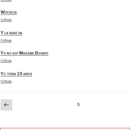
Woyzeck
Críticas
Y la nave va
Críticas
Yo no soy Madame Bovary
Críticas
Yo tenía 19 años
Críticas
Paginación
Página
Página
5
anterior
de
entradas