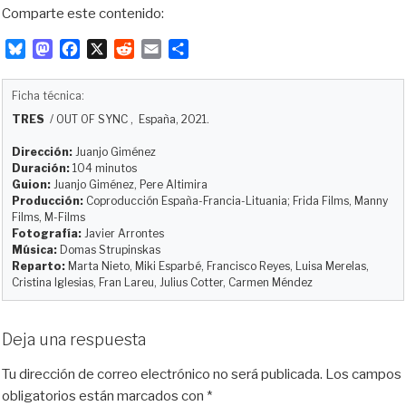
Comparte este contenido:
B
M
F
X
R
E
C
l
a
a
e
m
o
u
s
c
d
a
m
Ficha técnica:
e
t
e
d
i
p
TRES
/
OUT OF SYNC
, España, 2021.
s
o
b
i
l
a
k
d
o
t
r
Dirección:
Juanjo Giménez
y
o
o
t
Duración:
104 minutos
Guion:
Juanjo Giménez, Pere Altimira
n
k
i
Producción:
Coproducción España-Francia-Lituania; Frida Films, Manny
r
Films, M-Films
Fotografía:
Javier Arrontes
Música:
Domas Strupinskas
Reparto:
Marta Nieto, Miki Esparbé, Francisco Reyes, Luisa Merelas,
Cristina Iglesias, Fran Lareu, Julius Cotter, Carmen Méndez
Deja una respuesta
Tu dirección de correo electrónico no será publicada.
Los campos
obligatorios están marcados con
*