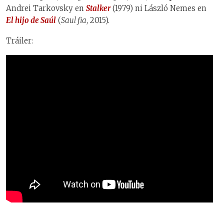
Andrei Tarkovsky en
Stalker
(1979) ni László Nemes en
El hijo de Saúl
(
Saul fia
, 2015).
Tráiler: