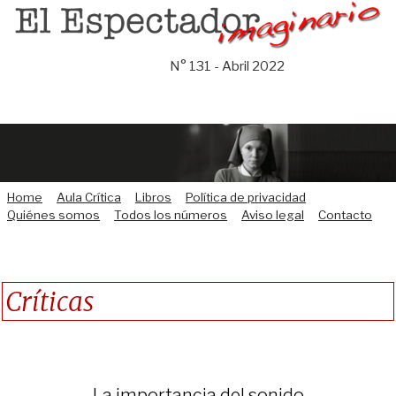
Saltar
al
contenido
N° 131 - Abril 2022
Home
Aula Crítica
Libros
Política de privacidad
Quiénes somos
Todos los números
Aviso legal
Contacto
Críticas
La importancia del sonido