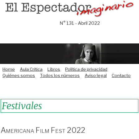
Saltar
al
contenido
N° 131 - Abril 2022
Home
Aula Crítica
Libros
Política de privacidad
Quiénes somos
Todos los números
Aviso legal
Contacto
Festivales
Americana Film Fest 2022