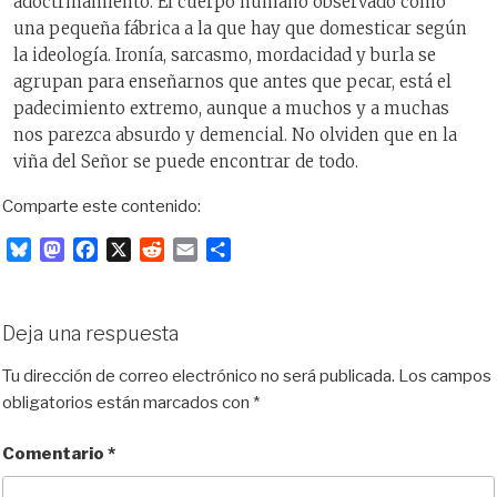
adoctrinamiento. El cuerpo humano observado como
una pequeña fábrica a la que hay que domesticar según
la ideología. Ironía, sarcasmo, mordacidad y burla se
agrupan para enseñarnos que antes que pecar, está el
padecimiento extremo, aunque a muchos y a muchas
nos parezca absurdo y demencial. No olviden que en la
viña del Señor se puede encontrar de todo.
Comparte este contenido:
B
M
F
X
R
E
C
l
a
a
e
m
o
u
s
c
d
a
m
e
t
e
d
i
p
Deja una respuesta
s
o
b
i
l
a
k
d
o
t
r
Tu dirección de correo electrónico no será publicada.
Los campos
y
o
o
t
obligatorios están marcados con
*
n
k
i
r
Comentario
*