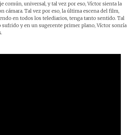
e común, universal, y tal vez por eso, Víctor sienta la
 cámara. Tal vez por eso, la última escena del film,
ndo en todos los telediarios, tenga tanto sentido. Tal
o sufrido y en un sugerente primer plano, Víctor sonría
.