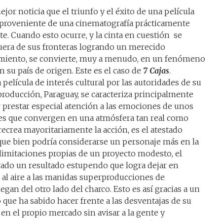
jor noticia que el triunfo y el éxito de una película
proveniente de una cinematografía prácticamente
te. Cuando esto ocurre, y la cinta en cuestión se
uera de sus fronteras logrando un merecido
miento, se convierte, muy a menudo, en un fenómeno
en su país de origen. Este es el caso de
7 Cajas
.
 película de interés cultural por las autoridades de su
producción, Paraguay, se caracteriza principalmente
 prestar especial atención a las emociones de unos
es que convergen en una atmósfera tan real como
recrea mayoritariamente la acción, es el atestado
que bien podría considerarse un personaje más en la
s limitaciones propias de un proyecto modesto, el
rado un resultado estupendo que logra dejar en
 al aire a las manidas superproducciones de
gan del otro lado del charco. Esto es así gracias a un
 que ha sabido hacer frente a las desventajas de su
 en el propio mercado sin avisar a la gente y