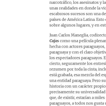
narcotráfico, los asesinatos y l
unas realidades en donde la vi
escabrosos sucesos son una de 
países de América Latina. Esto
sobre algunos lugares, y en es
Juan Carlos Maneglia, codirecto
Cajas
como una película plena
hecha con actores paraguayos, 
paraguaya y con el claro objeti
los espectadores paraguayos. 
cierto, seguramente los entresi
rezumen por toda la cinta, inc
está grabada, esa mezcla del esp
una entidad paraguaya. Pero su 
historia con un carácter propi
precisamente su universalida
que, de existir, estarían a mile
paraguayos, a todos nos gusta un