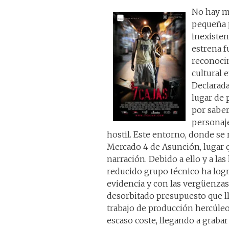
No hay me
pequeña 
inexisten
estrena f
reconoci
cultural 
Declarada
lugar de 
por saber
personaj
hostil. Este entorno, donde se 
Mercado 4 de Asunción, lugar 
narración. Debido a ello y a la
reducido grupo técnico ha log
evidencia y con las vergüenzas
desorbitado presupuesto que lle
trabajo de producción hercúleo
escaso coste, llegando a grabar