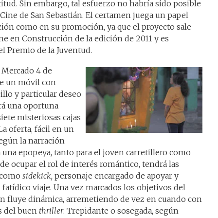
itud. Sin embargo, tal esfuerzo no habría sido posible
e Cine de San Sebastián. El certamen juega un papel
ción como en su promoción, ya que el proyecto sale
ine en Construcción de la edición de 2011 y es
l Premio de la Juventud.
el Mercado 4 de
e un móvil con
llo y particular deseo
rá una oportuna
siete misteriosas cajas
a oferta, fácil en un
según la narración
 una epopeya, tanto para el joven carretillero como
 de ocupar el rol de interés romántico, tendrá las
e como
sidekick,
personaje encargado de apoyar y
fatídico viaje. Una vez marcados los objetivos del
ión fluye dinámica, arremetiendo de vez en cuando con
s del buen
thriller
. Trepidante o sosegada, según