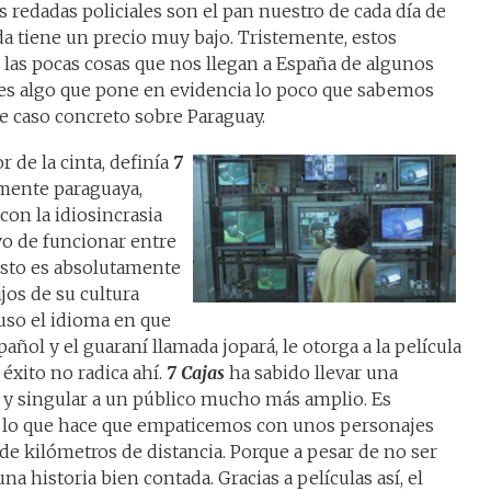
as redadas policiales son el pan nuestro de cada día de
da tiene un precio muy bajo. Tristemente, estos
las pocas cosas que nos llegan a España de algunos
 es algo que pone en evidencia lo poco que sabemos
te caso concreto sobre Paraguay.
r de la cinta, definía
7
mente paraguaya,
con la idiosincrasia
vo de funcionar entre
Esto es absolutamente
jos de su cultura
luso el idioma en que
añol y el guaraní llamada jopará, le otorga a la película
éxito no radica ahí.
7 Cajas
ha sabido llevar una
o y singular a un público mucho más amplio. Es
d lo que hace que empaticemos con unos personajes
s de kilómetros de distancia. Porque a pesar de no ser
a historia bien contada. Gracias a películas así, el