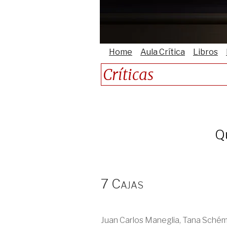
Home
Aula Crítica
Libros
Críticas
Q
7 Cajas
Juan Carlos Maneglia, Tana Schémb