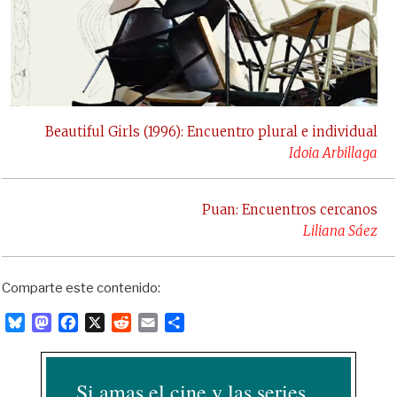
Beautiful Girls (1996): Encuentro plural e individual
Idoia Arbillaga
Puan: Encuentros cercanos
Liliana Sáez
Comparte este contenido:
B
M
F
X
R
E
C
l
a
a
e
m
o
u
s
c
d
a
m
e
t
e
d
i
p
Si amas el cine y las series...