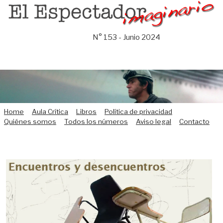
Saltar
al
contenido
N° 153 - Junio 2024
Home
Aula Crítica
Libros
Política de privacidad
Quiénes somos
Todos los números
Aviso legal
Contacto