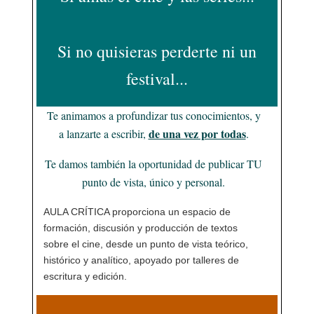
s
o
b
i
l
a
k
d
o
t
r
y
o
o
t
Si no quisieras perderte ni un
n
k
i
r
festival...
Te animamos a profundizar tus conocimientos, y
de una vez por todas
a lanzarte a escribir,
.
Te damos también la oportunidad de publicar TU
punto de vista, único y personal.
AULA CRÍTICA proporciona un espacio de
formación, discusión y producción de textos
sobre el cine, desde un punto de vista teórico,
histórico y analítico, apoyado por talleres de
escritura y edición.