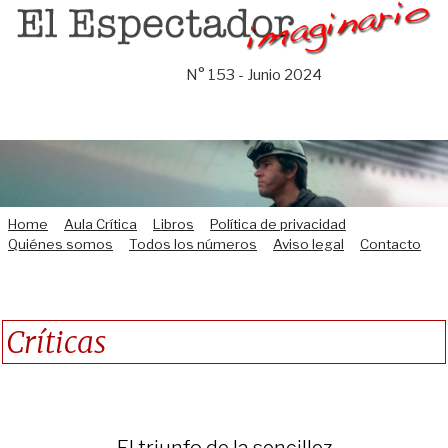
Saltar
al
contenido
N° 153 - Junio 2024
Home
Aula Crítica
Libros
Política de privacidad
Quiénes somos
Todos los números
Aviso legal
Contacto
Críticas
El triunfo de la sencillez