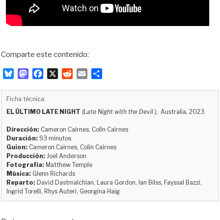
Comparte este contenido:
B
M
F
X
R
E
C
l
a
a
e
m
o
u
s
c
d
a
m
Ficha técnica:
e
t
e
d
i
p
EL ÚLTIMO LATE NIGHT
(Late Night with the Devil )
, Australia, 2023.
s
o
b
i
l
a
k
d
o
t
r
Dirección:
Cameron Cairnes, Colin Cairnes
y
o
o
t
Duración:
93 minutos
Guion:
Cameron Cairnes, Colin Cairnes
n
k
i
Producción:
Joel Anderson
r
Fotografía:
Matthew Temple
Música:
Glenn Richards
Reparto:
David Dastmalchian, Laura Gordon, Ian Bilss, Fayssal Bazzi,
Ingrid Torelli, Rhys Auteri, Georgina Haig