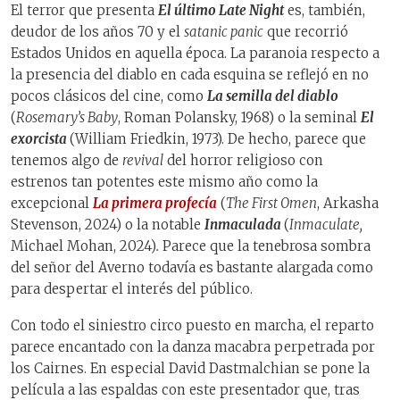
El terror que presenta
El último Late Night
es, también,
deudor de los años 70 y el
satanic panic
que recorrió
Estados Unidos en aquella época. La paranoia respecto a
la presencia del diablo en cada esquina se reflejó en no
pocos clásicos del cine, como
La semilla del diablo
(
Rosemary’s Baby
, Roman Polansky, 1968) o la seminal
El
exorcista
(William Friedkin, 1973). De hecho, parece que
tenemos algo de
revival
del horror religioso con
estrenos tan potentes este mismo año como la
excepcional
La primera profecía
(
The First Omen
, Arkasha
Stevenson, 2024) o la notable
Inmaculada
(
Inmaculate,
Michael Mohan, 2024)
.
Parece que la tenebrosa sombra
del señor del Averno todavía es bastante alargada como
para despertar el interés del público.
Con todo el siniestro circo puesto en marcha, el reparto
parece encantado con la danza macabra perpetrada por
los Cairnes. En especial David Dastmalchian se pone la
película a las espaldas con este presentador que, tras