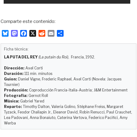
Comparte este contenido:
B
M
F
X
R
E
C
l
a
a
e
m
o
u
s
c
d
a
m
Ficha técnica:
e
t
e
d
i
p
LA PUTA DEL REY
(La putain du Roi)
, Francia, 1992.
s
o
b
i
l
a
k
d
o
t
r
Dirección:
Axel Corti
y
o
o
t
Duración:
111 min. minutos
Guion:
Daniel Vigne, Frederic Raphael, Axel Corti (Novela: Jacques
n
k
i
Tournier)
r
Producción:
Coproducción Francia-Italia-Austria; J&M Entertainment
Fotografía:
Gernot Roll
Música:
Gabriel Yared
Reparto:
Timothy Dalton, Valeria Golino, Stéphane Freiss, Margaret
Tyzack, Feodor Chaliapin Jr., Eleanor David, Robin Renucci, Paul Crauchet,
Lea Padovani, Anna Bonaiuto, Caterina Vertova, Federico Pacifici, Amy
Werba