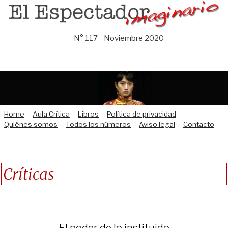
Saltar
al
contenido
N° 117 - Noviembre 2020
Home
Aula Crítica
Libros
Política de privacidad
Quiénes somos
Todos los números
Aviso legal
Contacto
Críticas
El poder de lo instituido