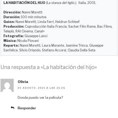
LA HABITACIÓN DEL HIJO
(La stanza del figlio )
, Italia, 2001.
s
o
b
i
l
a
k
d
o
t
r
Dirección:
Nanni Moretti
y
o
o
t
Duración:
100 min minutos
Guion:
Nanni Moretti, Linda Ferri, Heidrun Schleef
n
k
i
Producción:
Coproducción Italia-Francia; Sacher Film Rome, Bac Films,
r
Telepiù, RAI Cinema, Canal+
Fotografía:
Giuseppe Lanci
Música:
Nicola Piovani
Reparto:
Nanni Moretti, Laura Morante, Jasmine Trinca, Giuseppe
Sanfelice, Silvio Orlando, Stefano Accorsi, Claudia Della Seta
Una respuesta a «La habitación del hijo»
Olivia
25 AGOSTO, 2021 A LAS 21:26
Donde puedo ver la película?
Responder