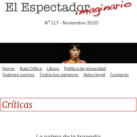
Saltar
al
contenido
N° 117 - Noviembre 2020
Home
Aula Crítica
Libros
Política de privacidad
Quiénes somos
Todos los números
Aviso legal
Contacto
Críticas
La calma de la tragedia