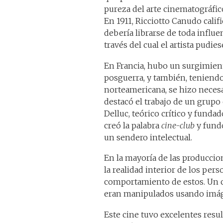
pureza del arte cinematográfico
En 1911, Ricciotto Canudo calif
debería librarse de toda influe
través del cual el artista pudie
En Francia, hubo un surgimient
posguerra, y también, teniendo
norteamericana, se hizo necesar
destacó el trabajo de un grupo
Delluc, teórico crítico y fundad
creó la palabra
cine-club
y fundó
un sendero intelectual.
En la mayoría de las produccio
la realidad interior de los pers
comportamiento de estos. Un ci
eran manipulados usando imáge
Este cine tuvo excelentes resul