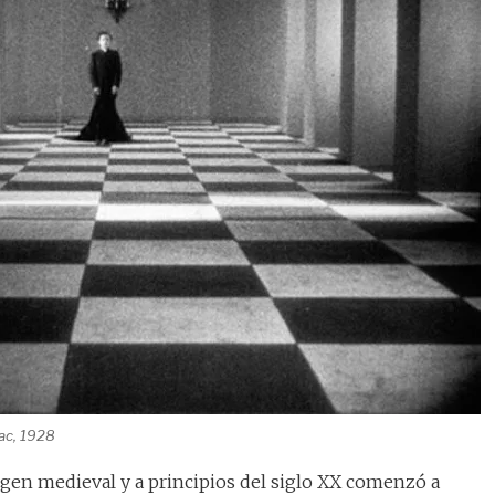
lac, 1928
igen medieval y a principios del siglo XX comenzó a