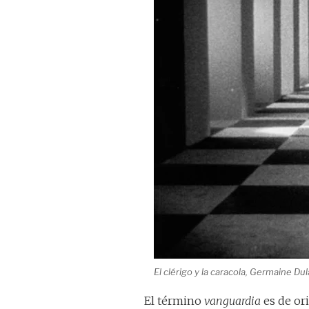
El clérigo y la caracola, Germaine Du
El término
vanguardia
es de or