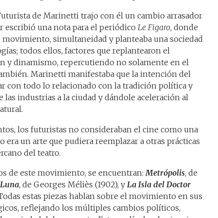
uturista de Marinetti trajo con él un cambio arrasador
or escribió una nota para el periódico
Le Figaro
, donde
d, movimiento, simultaneidad y planteaba una sociedad
ías; todos ellos, factores que replantearon el
ón y dinamismo, repercutiendo no solamente en el
 también. Marinetti manifestaba que la intención del
 con todo lo relacionado con la tradición política y
de las industrias a la ciudad y dándole aceleración al
atural.
tos, los futuristas no consideraban el cine como una
o era un arte que pudiera reemplazar a otras prácticas
rcano del teatro.
os de este movimiento, se encuentran:
Metrópolis
, de
a Luna
, de Georges Méliès (1902), y
La Isla del Doctor
. Todas estas piezas hablan sobre el movimiento en sus
icos, reflejando los múltiples cambios políticos,