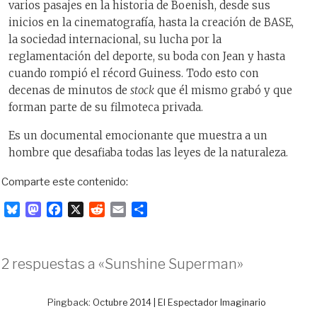
varios pasajes en la historia de Boenish, desde sus
inicios en la cinematografía, hasta la creación de BASE,
la sociedad internacional, su lucha por la
reglamentación del deporte, su boda con Jean y hasta
cuando rompió el récord Guiness. Todo esto con
decenas de minutos de
stock
que él mismo grabó y que
forman parte de su filmoteca privada.
Es un documental emocionante que muestra a un
hombre que desafiaba todas las leyes de la naturaleza.
Comparte este contenido:
B
M
F
X
R
E
C
l
a
a
e
m
o
u
s
c
d
a
m
e
t
e
d
i
p
2 respuestas a «Sunshine Superman»
s
o
b
i
l
a
k
d
o
t
r
y
o
o
t
Pingback:
Octubre 2014 | El Espectador Imaginario