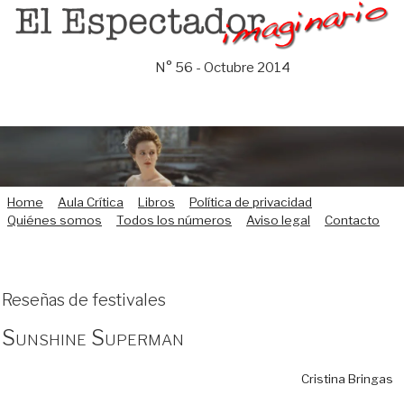
Saltar
al
contenido
N° 56 - Octubre 2014
Home
Aula Crítica
Libros
Política de privacidad
Quiénes somos
Todos los números
Aviso legal
Contacto
Reseñas de festivales
Sunshine Superman
Cristina Bringas