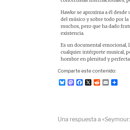
concertistas internacionales, 
Hawke se aproxima a él desde u
del músico y sobre todo por la
muchos, pero que ha dado fruto
existencia.
Es un documental emocional, l
cualquier intérprete musical, p
hombre en plenitud y perfecta 
Comparte este contenido:
B
M
F
X
R
E
C
l
a
a
e
m
o
u
s
c
d
a
m
e
t
e
d
i
p
s
o
b
i
l
a
k
d
o
t
r
Una respuesta a «Seymour:
y
o
o
t
n
k
i