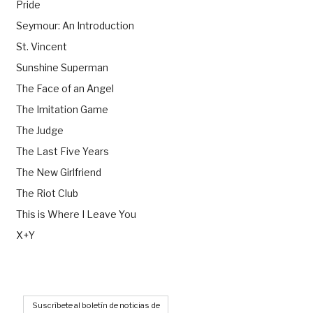
Pride
Seymour: An Introduction
St. Vincent
Sunshine Superman
The Face of an Angel
The Imitation Game
The Judge
The Last Five Years
The New Girlfriend
The Riot Club
This is Where I Leave You
X+Y
Suscríbete al boletín de noticias de