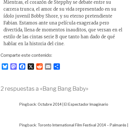
Mientras, el corazón de Stepphy se debate entre su
carrera trunca, el amor de su vida representado en su
ídolo juvenil Bobby Shore, y su eterno pretendiente
Fabian. Estamos ante una película exagerada pero
divertida, llena de momentos inauditos, que versan en el
estilo de las cintas serie B que tanto han dado de qué
hablar en la historia del cine.
Comparte este contenido:
B
M
F
X
R
E
C
l
a
a
e
m
o
u
s
c
d
a
m
e
t
e
d
i
p
2 respuestas a «Bang Bang Baby»
s
o
b
i
l
a
k
d
o
t
r
y
o
o
t
Pingback:
Octubre 2014 | El Espectador Imaginario
n
k
i
r
Pingback:
Toronto International Film Festival 2014 – Palmarés |