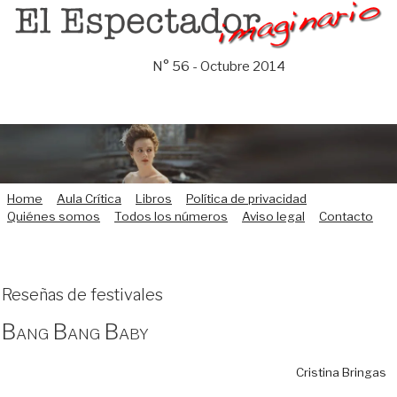
Saltar
al
contenido
N° 56 - Octubre 2014
Home
Aula Crítica
Libros
Política de privacidad
Quiénes somos
Todos los números
Aviso legal
Contacto
Reseñas de festivales
Bang Bang Baby
Cristina Bringas