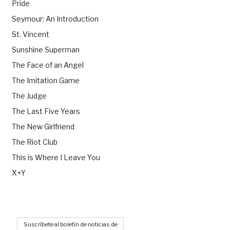
Pride
Seymour: An Introduction
St. Vincent
Sunshine Superman
The Face of an Angel
The Imitation Game
The Judge
The Last Five Years
The New Girlfriend
The Riot Club
This is Where I Leave You
X+Y
Suscríbete al boletín de noticias de