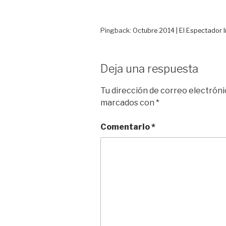
n
k
i
r
Pingback:
Octubre 2014 | El Espectador 
Deja una respuesta
Tu dirección de correo electróni
marcados con
*
Comentario
*