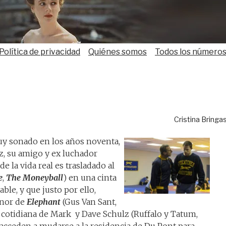
Política de privacidad
Quiénes somos
Todos los número
Cristina Bringa
uy sonado en los años noventa,
z, su amigo y ex luchador
e la vida real es trasladado al
e
,
The Moneyball
) en una cinta
ble, y que justo por ello,
tenor de
Elephant
(Gus Van Sant,
a cotidiana de Mark y Dave Schulz (Ruffalo y Tatum,