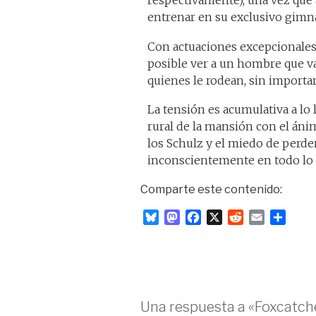
respectivamente), una vez que 
entrenar en su exclusivo gimna
Con actuaciones excepcionales d
posible ver a un hombre que va
quienes le rodean, sin importa
La tensión es acumulativa a lo 
rural de la mansión con el ánim
los Schulz y el miedo de perder
inconscientemente en todo lo q
Comparte este contenido:
B
M
F
X
R
E
C
l
a
a
e
m
o
u
s
c
d
a
m
e
t
e
d
i
p
s
o
b
i
l
a
k
d
o
t
r
Una respuesta a «Foxcatch
y
o
o
t