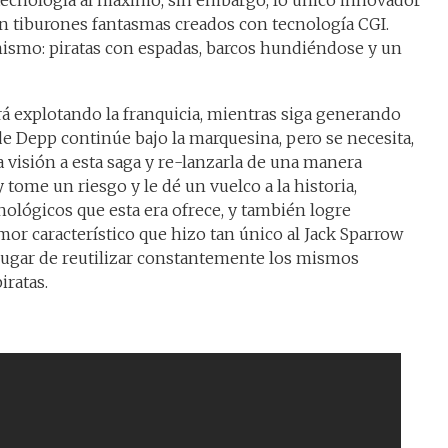
tecnología al máximo, sin embargo, lo único innovador
n tiburones fantasmas creados con tecnología CGI.
mismo: piratas con espadas, barcos hundiéndose y un
á explotando la franquicia, mientras siga generando
de Depp continúe bajo la marquesina, pero se necesita,
visión a esta saga y re-lanzarla de una manera
 tome un riesgo y le dé un vuelco a la historia,
ológicos que esta era ofrece, y también logre
r característico que hizo tan único al Jack Sparrow
n lugar de reutilizar constantemente los mismos
iratas.