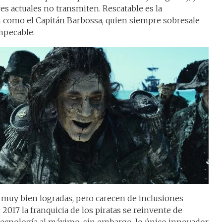
s actuales no transmiten. Rescatable es la
h como el Capitán Barbossa, quien siempre sobresale
mpecable.
 muy bien logradas, pero carecen de inclusiones
2017 la franquicia de los piratas se reinvente de