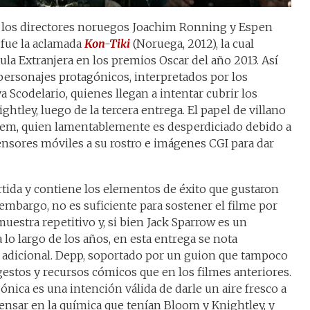
or los directores noruegos Joachim Ronning y Espen
 fue la aclamada
Kon-Tiki
(Noruega, 2012), la cual
la Extranjera en los premios Oscar del año 2013. Así
ersonajes protagónicos, interpretados por los
 Scodelario, quienes llegan a intentar cubrir los
htley, luego de la tercera entrega. El papel de villano
dem, quien lamentablemente es desperdiciado debido a
nsores móviles a su rostro e imágenes CGI para dar
rtida y contiene los elementos de éxito que gustaron
 embargo, no es suficiente para sostener el filme por
uestra repetitivo y, si bien Jack Sparrow es un
lo largo de los años, en esta entrega se nota
 adicional. Depp, soportado por un guion que tampoco
estos y recursos cómicos que en los filmes anteriores.
gónica es una intención válida de darle un aire fresco a
 pensar en la química que tenían Bloom y Knightley, y