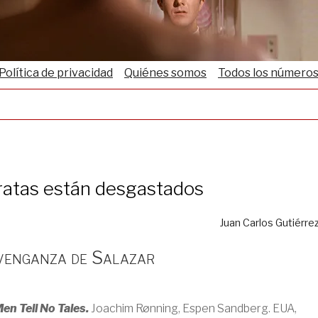
Política de privacidad
Quiénes somos
Todos los número
ratas están desgastados
Juan Carlos Gutiérre
 venganza de Salazar
en Tell No Tales.
Joachim Rønning, Espen Sandberg. EUA,