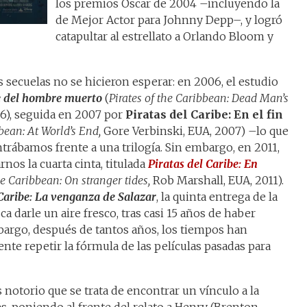
los premios Oscar de 2004 –incluyendo la
de Mejor Actor para Johnny Depp–, y logró
catapultar al estrellato a Orlando Bloom y
 secuelas no se hicieron esperar: en 2006, el estudio
re del hombre muerto
(
Pirates of the Caribbean: Dead Man’s
6), seguida en 2007 por
Piratas del Caribe: En el fin
bbean: At World’s End,
Gore Verbinski, EUA, 2007) –lo que
trábamos frente a una trilogía. Sin embargo, en 2011,
rnos la cuarta cinta, titulada
Piratas del Caribe: En
he Caribbean: On stranger tides,
Rob Marshall, EUA, 2011).
 Caribe: La venganza de Salazar
, la quinta entrega de la
a darle un aire fresco, tras casi 15 años de haber
bargo, después de tantos años, los tiempos han
ente repetir la fórmula de las películas pasadas para
es notorio que se trata de encontrar un vínculo a la