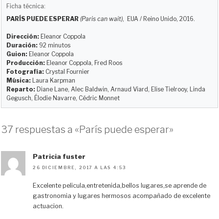
u
s
c
d
a
m
Ficha técnica:
e
t
e
d
i
p
PARÍS PUEDE ESPERAR
(Paris can wait)
, EUA / Reino Unido, 2016.
s
o
b
i
l
a
k
d
o
t
r
Dirección:
Eleanor Coppola
y
o
o
t
Duración:
92 minutos
Guion:
Eleanor Coppola
n
k
i
Producción:
Eleanor Coppola, Fred Roos
r
Fotografía:
Crystal Fournier
Música:
Laura Karpman
Reparto:
Diane Lane, Alec Baldwin, Arnaud Viard, Elise Tielrooy, Linda
Gegusch, Élodie Navarre, Cédric Monnet
37 respuestas a «París puede esperar»
Patricia fuster
26 DICIEMBRE, 2017 A LAS 4:53
Excelente pelicula,entretenida,bellos lugares,se aprende de
gastronomia y lugares hermosos acompañado de excelente
actuacion.