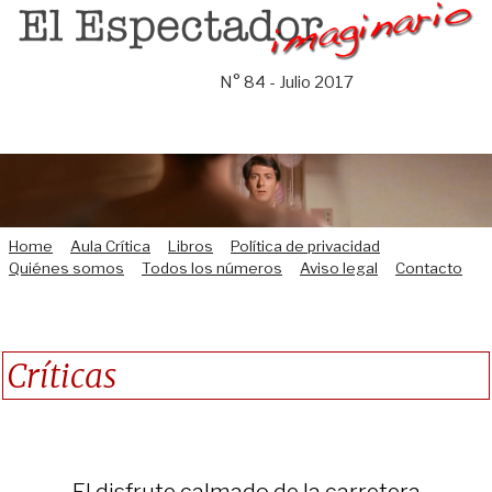
Saltar
al
contenido
N° 84 - Julio 2017
Home
Aula Crítica
Libros
Política de privacidad
Quiénes somos
Todos los números
Aviso legal
Contacto
Críticas
El disfrute calmado de la carretera