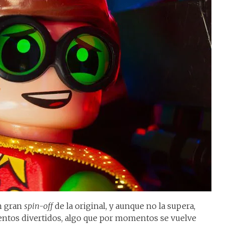
n gran
spin-off
de la original, y aunque no la supera,
ntos divertidos, algo que por momentos se vuelve