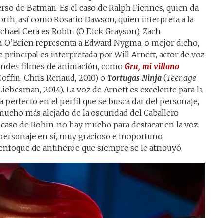
rso de Batman. Es el caso de Ralph Fiennes, quien da
orth, así como Rosario Dawson, quien interpreta a la
ichael Cera es Robin (O Dick Grayson), Zach
an O’Brien representa a Edward Nygma, o mejor dicho,
e principal es interpretada por Will Arnett, actor de voz
andes filmes de animación, como
Gru, mi villano
 Coffin, Chris Renaud, 2010) o
Tortugas Ninja
(
Teenage
Liebesman, 2014). La voz de Arnett es excelente para la
 perfecto en el perfil que se busca dar del personaje,
mucho más alejado de la oscuridad del Caballero
l caso de Robin, no hay mucho para destacar en la voz
 personaje en sí, muy gracioso e inoportuno,
 enfoque de antihéroe que siempre se le atribuyó.