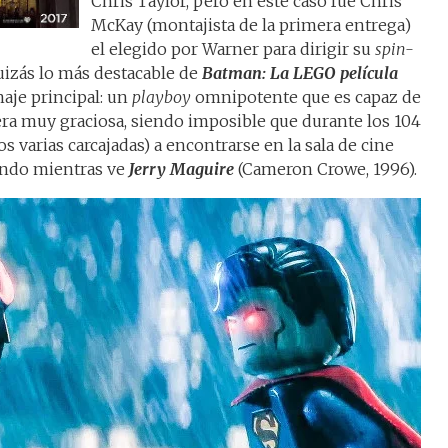
Chris Taylor, pero en este caso fue Chris
McKay (montajista de la primera entrega)
el elegido por Warner para dirigir su
spin-
uizás lo más destacable de
Batman: La LEGO película
naje principal: un
playboy
omnipotente que es capaz de
ra muy graciosa, siendo imposible que durante los 104
varias carcajadas) a encontrarse en la sala de cine
rando mientras ve
Jerry Maguire
(Cameron Crowe, 1996).