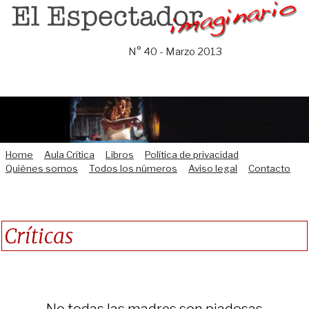
Saltar
al
contenido
N° 40 - Marzo 2013
Home
Aula Crítica
Libros
Política de privacidad
Quiénes somos
Todos los números
Aviso legal
Contacto
Críticas
No todas las madres son piadosas