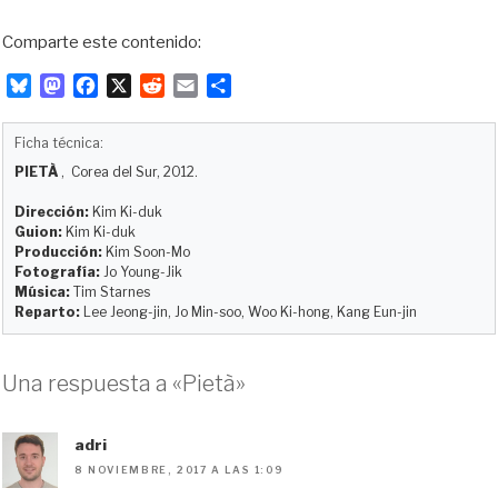
Comparte este contenido:
B
M
F
X
R
E
C
l
a
a
e
m
o
u
s
c
d
a
m
Ficha técnica:
e
t
e
d
i
p
PIETÀ
, Corea del Sur, 2012.
s
o
b
i
l
a
k
d
o
t
r
Dirección:
Kim Ki-duk
y
o
o
t
Guion:
Kim Ki-duk
Producción:
Kim Soon-Mo
n
k
i
Fotografía:
Jo Young-Jik
r
Música:
Tim Starnes
Reparto:
Lee Jeong-jin, Jo Min-soo, Woo Ki-hong, Kang Eun-jin
Una respuesta a «Pietà»
adri
8 NOVIEMBRE, 2017 A LAS 1:09