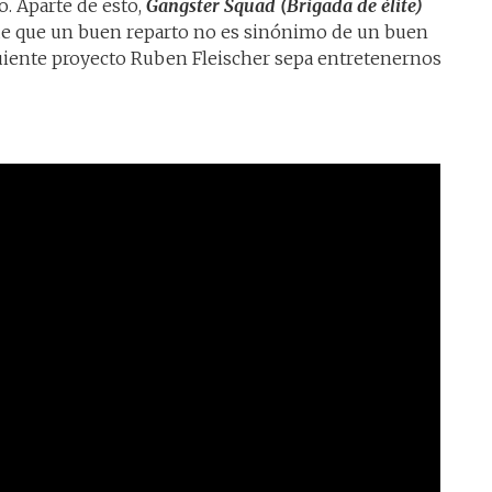
o. Aparte de esto,
Gangster Squad (Brigada de élite)
 de que un buen reparto no es sinónimo de un buen
uiente proyecto Ruben Fleischer sepa entretenernos