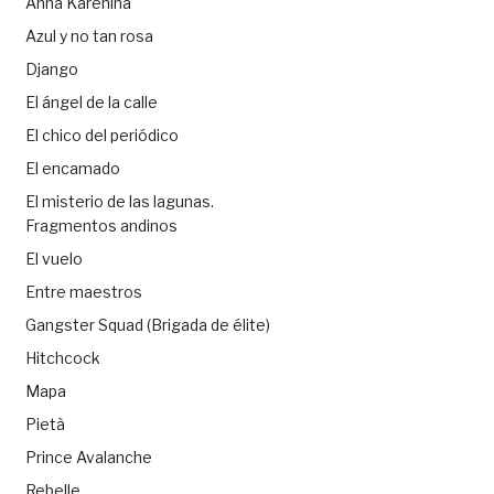
Anna Karenina
Azul y no tan rosa
Django
El ángel de la calle
El chico del periódico
El encamado
El misterio de las lagunas.
Fragmentos andinos
El vuelo
Entre maestros
Gangster Squad (Brigada de élite)
Hitchcock
Mapa
Pietà
Prince Avalanche
Rebelle