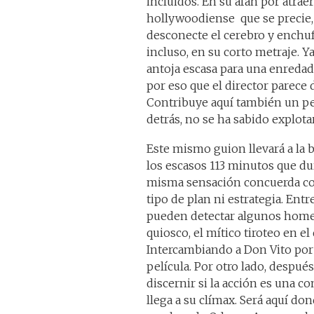
incluidos. En su afán por atrae
hollywoodiense que se precie, e
desconecte el cerebro y enchufe
incluso, en su corto metraje. 
antoja escasa para una enredad
por eso que el director parece
Contribuye aquí también un pe
detrás, no se ha sabido explot
Este mismo guion llevará a la b
los escasos 113 minutos que dur
misma sensación concuerda con
tipo de plan ni estrategia. Entr
pueden detectar algunos homena
quiosco, el mítico tiroteo en e
Intercambiando a Don Vito por
película. Por otro lado, despu
discernir si la acción es una co
llega a su clímax. Será aquí don