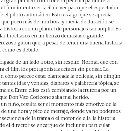
r al gran público, como buena película palomitera
l film intenta ser fácil de ver para que el espectador
 el piloto automático. Esto es algo que se aprecia,
Ya que poco más de una hora y media de duración se
a historia con un plantel de personajes tan amplio. Es
 dar brochazos en un lienzo demasiado grande.
rezoso guion que, a pesar de tener una buena historia
ar como es debido.
rigada de un lado a otro, sin respiro. Normal que con
a el film los protagonistas actúen sin pensar. La
 cómo parece estar planteada la película, sin ningún
e tantas idas y venidas, disparos y palabrería tópica, se
jes. Entre ellos está, cambiando la frutería por un
l que Don Vito Corleone salía mal herido.
 un niño, resulta ser el momento más emotivo de la
és de una hora y pico de metraje, donde ya no podemos
nsecuencia de la trama o el motor de ella, la historia
de el director se encargue de incluir su particular