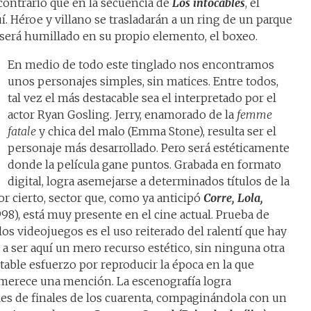
 contrario que en la secuencia de
Los intocables
, el
í. Héroe y villano se trasladarán a un ring de un parque
erá humillado en su propio elemento, el boxeo.
En medio de todo este tinglado nos encontramos
unos personajes simples, sin matices. Entre todos,
tal vez el más destacable sea el interpretado por el
actor Ryan Gosling. Jerry, enamorado de la
femme
fatale
y chica del malo (Emma Stone), resulta ser el
personaje más desarrollado. Pero será estéticamente
donde la película gane puntos. Grabada en formato
digital, logra asemejarse a determinados títulos de la
or cierto, sector que, como ya anticipó
Corre, Lola,
998), está muy presente en el cine actual. Prueba de
os videojuegos es el uso reiterado del ralentí que hay
a a ser aquí un mero recurso estético, sin ninguna otra
otable esfuerzo por reproducir la época en la que
 merece una mención. La escenografía logra
es de finales de los cuarenta, compaginándola con un