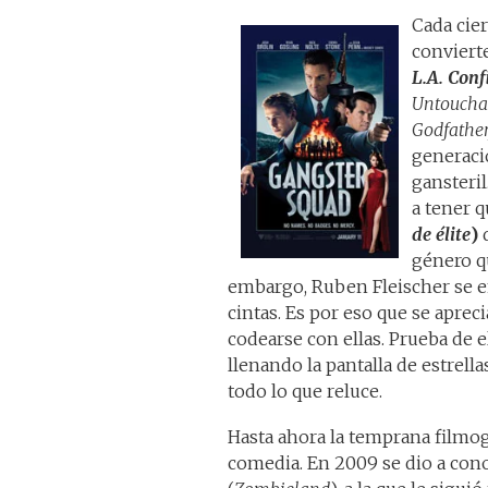
Cada cie
conviert
L.A. Conf
Untoucha
Godfather
generació
gansteril
a tener 
de élite
)
d
género q
embargo, Ruben Fleischer se 
cintas. Es por eso que se aprec
codearse con ellas. Prueba de e
llenando la pantalla de estrell
todo lo que reluce.
Hasta ahora la temprana filmog
comedia. En 2009 se dio a con