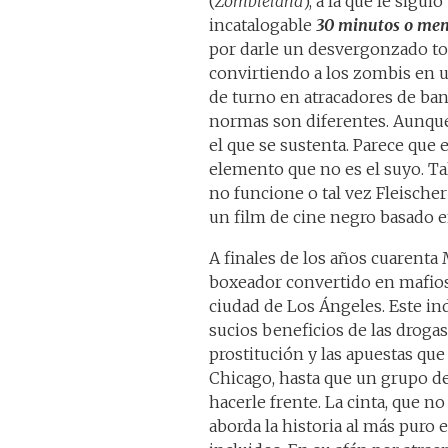
(
Zombieland
), a la que le sigu
incatalogable
30 minutos o me
por darle un desvergonzado toq
convirtiendo a los zombis en 
de turno en atracadores de ba
normas son diferentes. Aunque 
el que se sustenta. Parece que
elemento que no es el suyo. Tal
no funcione o tal vez Fleischer
un film de cine negro basado en
A finales de los años cuarenta
boxeador convertido en mafioso,
ciudad de Los Ángeles. Este in
sucios beneficios de las drogas,
prostitución y las apuestas que
Chicago, hasta que un grupo de
hacerle frente. La cinta, que no
aborda la historia al más puro 