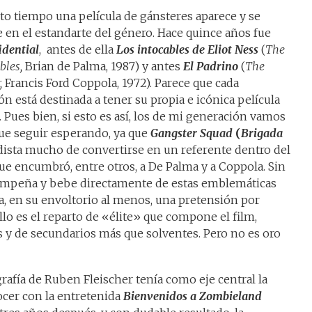
rto tiempo una película de gánsteres aparece y se
e en el estandarte del género. Hace quince años fue
idential
, antes de ella
Los intocables de Eliot Ness
(
The
bles,
Brian de Palma, 1987) y antes
El Padrino
(
The
,
Francis Ford Coppola, 1972). Parece que cada
n está destinada a tener su propia e icónica película
. Pues bien, si esto es así, los de mi generación vamos
que seguir esperando, ya que
Gangster Squad
(
Brigada
ista mucho de convertirse en un referente dentro del
ue encumbró, entre otros, a De Palma y a Coppola. Sin
empeña y bebe directamente de estas emblemáticas
ia, en su envoltorio al menos, una pretensión por
llo es el reparto de «élite» que compone el film,
as y de secundarios más que solventes. Pero no es oro
rafía de Ruben Fleischer tenía como eje central la
ocer con la entretenida
Bienvenidos a Zombieland