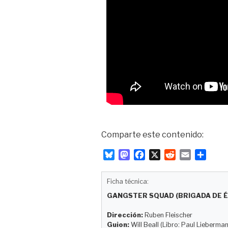
Comparte este contenido:
B
M
F
X
R
E
C
l
a
a
e
m
o
u
s
c
d
a
m
Ficha técnica:
e
t
e
d
i
p
GANGSTER SQUAD (BRIGADA DE É
s
o
b
i
l
a
k
d
o
t
r
Dirección:
Ruben Fleischer
y
o
o
t
Guion:
Will Beall (Libro: Paul Lieberman