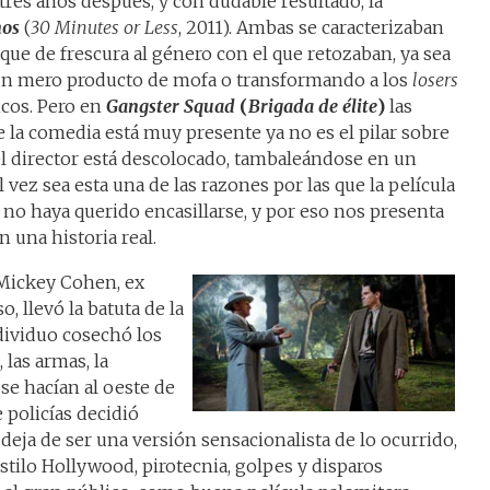
ió tres años después, y con dudable resultado, la
nos
(
30 Minutes or Less
, 2011). Ambas se caracterizaban
ue de frescura al género con el que retozaban, ya sea
un mero producto de mofa o transformando a los
losers
ncos. Pero en
Gangster Squad
(
Brigada de élite
)
las
la comedia está muy presente ya no es el pilar sobre
 el director está descolocado, tambaleándose en un
 vez sea esta una de las razones por las que la película
 no haya querido encasillarse, y por eso nos presenta
 una historia real.
 Mickey Cohen, ex
 llevó la batuta de la
dividuo cosechó los
 las armas, la
 se hacían al oeste de
 policías decidió
 deja de ser una versión sensacionalista de lo ocurrido,
estilo Hollywood, pirotecnia, golpes y disparos