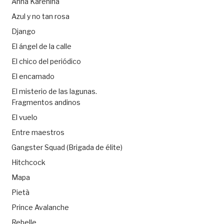
Anna Karenina
Azul y no tan rosa
Django
El ángel de la calle
El chico del periódico
El encamado
El misterio de las lagunas.
Fragmentos andinos
El vuelo
Entre maestros
Gangster Squad (Brigada de élite)
Hitchcock
Mapa
Pietà
Prince Avalanche
Rebelle