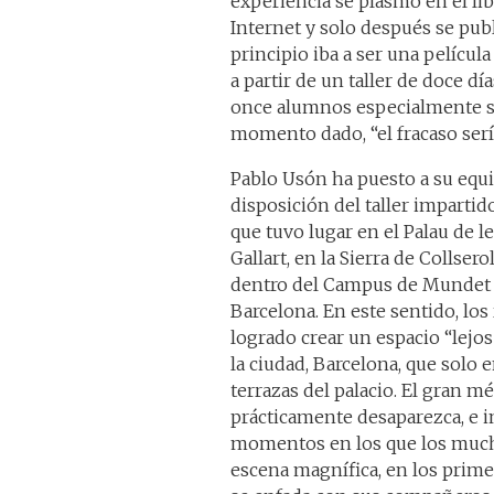
experiencia se plasmó en el li
Internet y solo después se publ
principio iba a ser una pelícu
a partir de un taller de doce 
once alumnos especialmente se
momento dado, “el fracaso sería
Pablo Usón ha puesto a su equi
disposición del taller impartid
que tuvo lugar en el Palau de l
Gallart, en la Sierra de Collsero
dentro del Campus de Mundet d
Barcelona. En este sentido, los
logrado crear un espacio “lejos
la ciudad, Barcelona, que solo e
terrazas del palacio. El gran m
prácticamente desaparezca, e 
momentos en los que los mucha
escena magnífica, en los primer