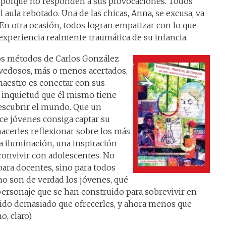
 porque no responden a sus provocaciones. Todos
l aula rebotado. Una de las chicas, Anna, se excusa, va
. En otra ocasión, todos logran empatizar con lo que
 experiencia realmente traumática de su infancia.
s métodos de Carlos González
edosos, más o menos acertados,
maestro es conectar con sus
a inquietud que él mismo tiene
escubrir el mundo. Que un
ce jóvenes consiga captar su
hacerles reflexionar sobre los más
a iluminación, una inspiración
convivir con adolescentes. No
para docentes, sino para todos
o son de verdad los jóvenes, qué
personaje que se han construido para sobrevivir en
ido demasiado que ofrecerles, y ahora menos que
, claro).