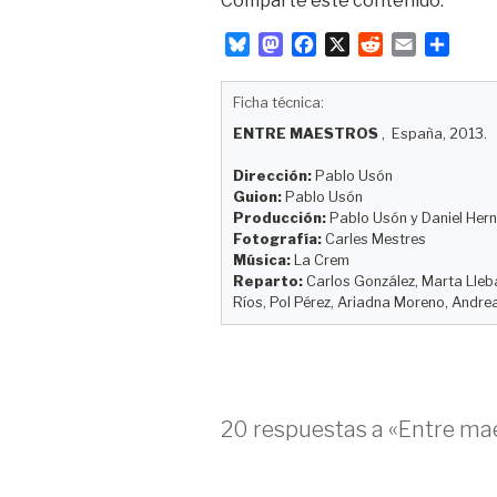
Comparte este contenido:
B
M
F
X
R
E
C
l
a
a
e
m
o
u
s
c
d
a
m
Ficha técnica:
e
t
e
d
i
p
ENTRE MAESTROS
, España, 2013.
s
o
b
i
l
a
k
d
o
t
r
Dirección:
Pablo Usón
y
o
o
t
Guion:
Pablo Usón
n
k
i
Producción:
Pablo Usón y Daniel Her
r
Fotografía:
Carles Mestres
Música:
La Crem
Reparto:
Carlos González, Marta Lleba
Ríos, Pol Pérez, Ariadna Moreno, Andrea
20 respuestas a «Entre ma