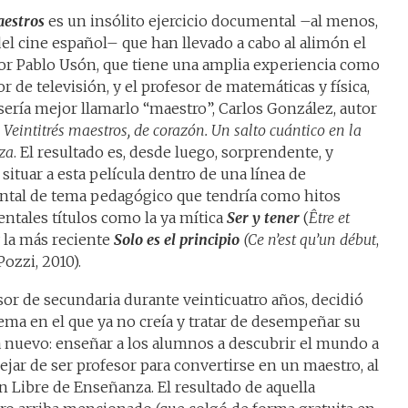
aestros
es un insólito ejercicio documental –al menos,
el cine español– que han llevado a cabo al alimón el
dor Pablo Usón, que tiene una amplia experiencia como
r de televisión, y el profesor de matemáticas y física,
ería mejor llamarlo “maestro”, Carlos González, autor
o
Veintitrés maestros, de corazón. Un salto cuántico en la
za
. El resultado es, desde luego, sorprendente, y
situar a esta película dentro de una línea de
tal de tema pedagógico que tendría como hitos
ntales títulos como la ya mítica
Ser y tener
(
Être et
 la más reciente
Solo es el principio
(Ce n’est qu’un début
,
ozzi, 2010).
sor de secundaria durante veinticuatro años, decidió
ma en el que ya no creía y tratar de desempeñar su
 nuevo: enseñar a los alumnos a descubrir el mundo a
jar de ser profesor para convertirse en un maestro, al
ón Libre de Enseñanza. El resultado de aquella