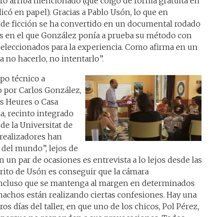
bro arriba mencionado (que colgó de forma gratuita en
icó en papel). Gracias a Pablo Usón, lo que en
la de ficción se ha convertido en un documental rodado
días en el que González ponía a prueba su método con
leccionados para la experiencia. Como afirma en un
 no hacerlo, no intentarlo”.
po técnico a
o por Carlos González,
es Heures o Casa
la, recinto integrado
e la Universitat de
 realizadores han
 del mundo”, lejos de
n un par de ocasiones es entrevista a lo lejos desde las
érito de Usón es conseguir que la cámara
incluso que se mantenga al margen en determinados
chos están realizando ciertas confesiones. Hay una
os días del taller, en que uno de los chicos, Pol Pérez,