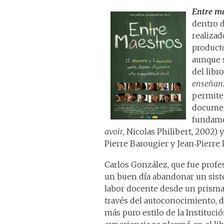
Entre m
dentro d
realiza
producto
aunque s
del libr
enseñan
permite 
documen
fundame
avoir
, Nicolas Philibert, 2002)
y
Pierre Barougier y Jean‑Pierre P
Carlos González, que fue profe
un buen día abandonar un siste
labor docente desde un prisma
través del autoconocimiento, de
más puro estilo de la Instituci