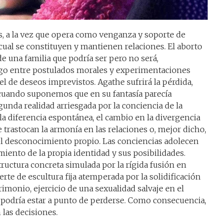
s, a la vez que opera como venganza y soporte de
 cual se constituyen y mantienen relaciones. El aborto
e una familia que podría ser pero no será,
ego entre postulados morales y experimentaciones
el de deseos imprevistos. Agathe sufrirá la pérdida,
 cuando suponemos que en su fantasía parecía
gunda realidad arriesgada por la conciencia de la
 la diferencia espontánea, el cambio en la divergencia
 trastocan la armonía en las relaciones o, mejor dicho,
el desconocimiento propio. Las conciencias adolecen
iento de la propia identidad y sus posibilidades.
ructura concreta simulada por la rígida fusión en
te de escultura fija atemperada por la solidificación
rimonio, ejercicio de una sexualidad salvaje en el
e podría estar a punto de perderse. Como consecuencia,
 las decisiones.