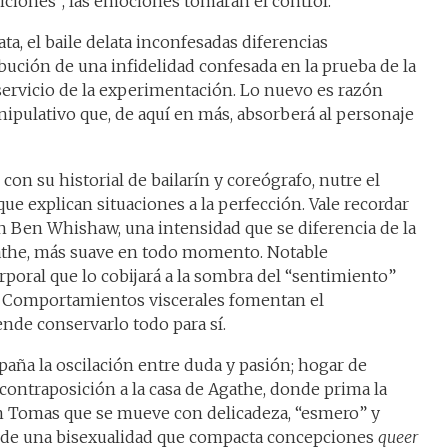
iciones”, las emociones tomarán el control.
a, el baile delata inconfesadas diferencias
bución de una infidelidad confesada en la prueba de la
servicio de la experimentación. Lo nuevo es razón
nipulativo que, de aquí en más, absorberá al personaje
on su historial de bailarín y coreógrafo, nutre el
ue explican situaciones a la perfección. Vale recordar
on Ben Whishaw, una intensidad que se diferencia de la
athe, más suave en todo momento. Notable
oral que lo cobijará a la sombra del “sentimiento”
. Comportamientos viscerales fomentan el
de conservarlo todo para sí.
paña la oscilación entre duda y pasión; hogar de
 contraposición a la casa de Agathe, donde prima la
 un Tomas que se mueve con delicadeza, “esmero” y
desde una bisexualidad que compacta concepciones
queer