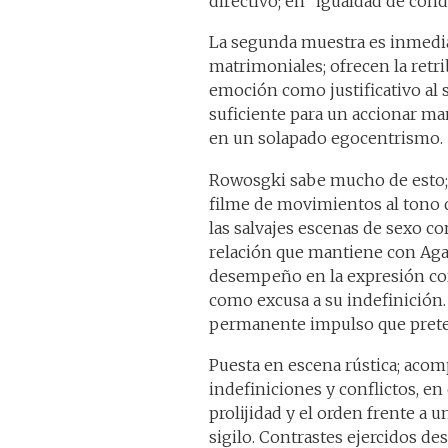
directivo; en “igualdad de cond
La segunda muestra es inmediat
matrimoniales; ofrecen la retri
emoción como justificativo al 
suficiente para un accionar ma
en un solapado egocentrismo.
Rowosgki sabe mucho de esto; c
filme de movimientos al tono q
las salvajes escenas de sexo c
relación que mantiene con Ag
desempeño en la expresión corp
como excusa a su indefinición
permanente impulso que preten
Puesta en escena rústica; acom
indefiniciones y conflictos, en
prolijidad y el orden frente a
sigilo. Contrastes ejercidos 