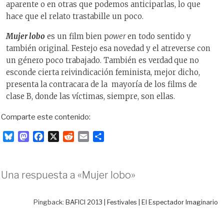
aparente o en otras que podemos anticiparlas, lo que
hace que el relato trastabille un poco.
Mujer lobo
es un film bien p
ower
en todo sentido y
también original. Festejo esa novedad y el atreverse con
un género poco trabajado. También es verdad
que no
esconde cierta reivindicación feminista, mejor dicho,
presenta la contracara de la mayoría de los films de
clase B, donde las víctimas, siempre, son ellas.
Comparte este contenido:
B
M
F
X
R
E
C
l
a
a
e
m
o
u
s
c
d
a
m
e
t
e
d
i
p
Una respuesta a «Mujer lobo»
s
o
b
i
l
a
k
d
o
t
r
y
o
o
t
Pingback:
BAFICI 2013 | Festivales | El Espectador Imaginario
n
k
i