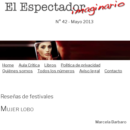
Saltar
al
contenido
N° 42 - Mayo 2013
Home
Aula Crítica
Libros
Política de privacidad
Quiénes somos
Todos los números
Aviso legal
Contacto
Reseñas de festivales
Mujer lobo
Marcela Barbaro