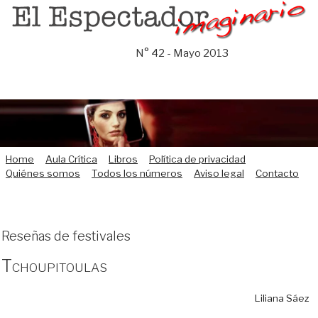
Saltar
al
contenido
N° 42 - Mayo 2013
Home
Aula Crítica
Libros
Política de privacidad
Quiénes somos
Todos los números
Aviso legal
Contacto
Reseñas de festivales
Tchoupitoulas
Liliana Sáez