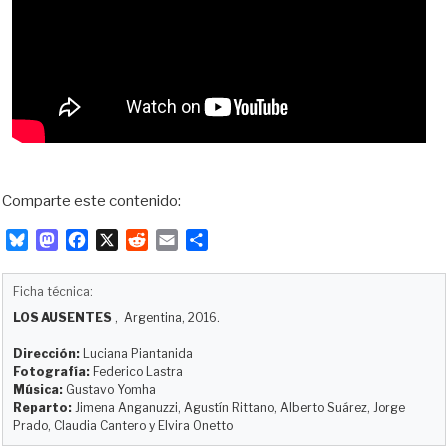
Comparte este contenido:
B
M
F
X
R
E
C
l
a
a
e
m
o
u
s
c
d
a
m
Ficha técnica:
e
t
e
d
i
p
LOS AUSENTES
, Argentina, 2016.
s
o
b
i
l
a
k
d
o
t
r
Dirección:
Luciana Piantanida
y
o
o
t
Fotografía:
Federico Lastra
Música:
Gustavo Yomha
n
k
i
Reparto:
Jimena Anganuzzi, Agustín Rittano, Alberto Suárez, Jorge
r
Prado, Claudia Cantero y Elvira Onetto