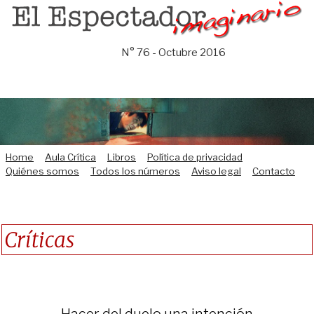
Saltar
al
contenido
N° 76 - Octubre 2016
Home
Aula Crítica
Libros
Política de privacidad
Quiénes somos
Todos los números
Aviso legal
Contacto
Críticas
Hacer del duelo una intención