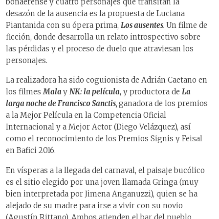
bonaerense y cuatro personajes que transitan la
desazón de la ausencia es la propuesta de Luciana
Piantanida con su ópera prima,
Los ausentes
.
Un filme de
ficción, donde desarrolla un relato introspectivo sobre
las pérdidas y el proceso de duelo que atraviesan los
personajes.
La realizadora ha sido coguionista de Adrián Caetano en
los filmes
Mala
y
NK: la película
, y productora de
La
larga noche de Francisco Sanctis
,
ganadora de los premios
a la Mejor Película en la Competencia Oficial
Internacional y a Mejor Actor (Diego Velázquez), así
como el reconocimiento de los Premios Signis y Feisal
en Bafici 2016.
En vísperas a la llegada del carnaval, el paisaje bucólico
es el sitio elegido por una joven llamada Gringa (muy
bien interpretada por Jimena Anganuzzi), quien se ha
alejado de su madre para irse a vivir con su novio
(Agustín Rittano). Ambos atienden el bar del pueblo