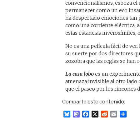
convencionalismos, esboza el 
permanecer como un eco insan
ha despertado emociones tan 
como una corriente eléctrica, 
estas estancias inverosímiles, 
No es una película fácil de ve
su suerte por dos directores q
zozobra que las reglas se han 
La casa lobo
es un experimento 
amenaza invisible al otro lado d
que el paseo por los rincones de
Comparte este contenido:
B
M
F
X
R
E
C
l
a
a
e
m
o
u
s
c
d
a
m
e
t
e
d
i
p