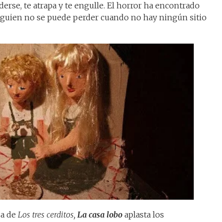
erse, te atrapa y te engulle. El horror ha encontrado
alguien no se puede perder cuando no hay ningún sitio
sa de
Los tres cerditos,
La casa lobo
aplasta los