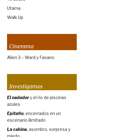
Utama
Walk Up
Cinerama
Alien 3 – Ward y Fasano
Investigamos
El nadador
y el río de piscinas
azules
Epitafio
, encerrados en un
escenario ilimitado
La cabina
, asombro, sorpresa y
miedo