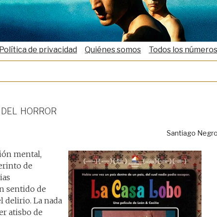
Política de privacidad
Quiénes somos
Todos los número
r del horror
Santiago Negr
ión mental,
erinto de
ias
n sentido de
 delirio. La nada
er atisbo de