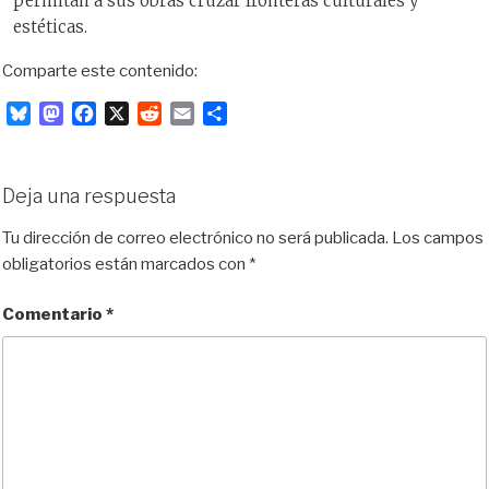
permitan a sus obras cruzar fronteras culturales y
estéticas.
Comparte este contenido:
B
M
F
X
R
E
C
l
a
a
e
m
o
u
s
c
d
a
m
e
t
e
d
i
p
Deja una respuesta
s
o
b
i
l
a
k
d
o
t
r
Tu dirección de correo electrónico no será publicada.
Los campos
y
o
o
t
obligatorios están marcados con
*
n
k
i
r
Comentario
*