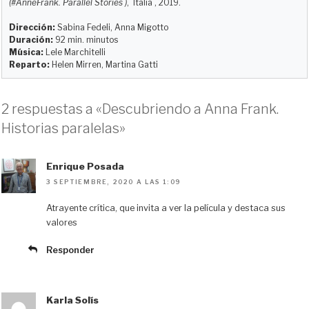
(#AnneFrank. Parallel Stories )
, Italia , 2019.
k
d
o
t
r
y
o
o
t
Dirección:
Sabina Fedeli, Anna Migotto
Duración:
92 min. minutos
n
k
i
Música:
Lele Marchitelli
r
Reparto:
Helen Mirren, Martina Gatti
2 respuestas a «Descubriendo a Anna Frank.
Historias paralelas»
Enrique Posada
3 SEPTIEMBRE, 2020 A LAS 1:09
Atrayente crítica, que invita a ver la película y destaca sus
valores
Responder
Karla Solís