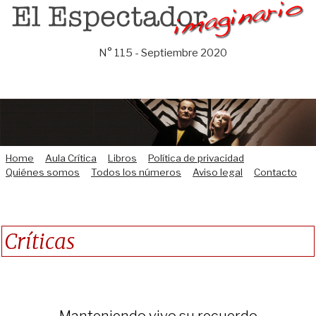
Saltar
al
contenido
N° 115 - Septiembre 2020
Home
Aula Crítica
Libros
Política de privacidad
Quiénes somos
Todos los números
Aviso legal
Contacto
Críticas
Manteniendo vivo su recuerdo