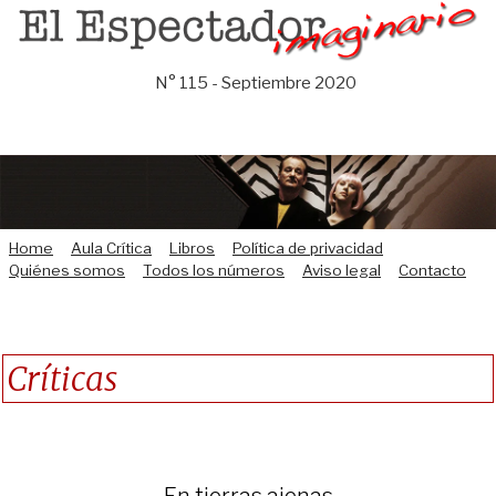
Saltar
al
contenido
N° 115 - Septiembre 2020
Home
Aula Crítica
Libros
Política de privacidad
Quiénes somos
Todos los números
Aviso legal
Contacto
Críticas
En tierras ajenas