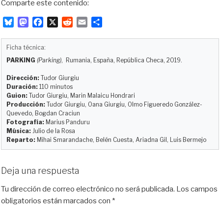
Comparte este contenido:
B
M
F
X
R
E
C
l
a
a
e
m
o
u
s
c
d
a
m
Ficha técnica:
e
t
e
d
i
p
PARKING
(Parking)
, Rumania, España, República Checa, 2019.
s
o
b
i
l
a
k
d
o
t
r
Dirección:
Tudor Giurgiu
y
o
o
t
Duración:
110 minutos
Guion:
Tudor Giurgiu, Marin Malaicu Hondrari
n
k
i
Producción:
Tudor Giurgiu, Oana Giurgiu, Olmo Figueredo González-
r
Quevedo, Bogdan Craciun
Fotografía:
Marius Panduru
Música:
Julio de la Rosa
Reparto:
Mihai Smarandache, Belén Cuesta, Ariadna Gil, Luis Bermejo
Deja una respuesta
Tu dirección de correo electrónico no será publicada.
Los campos
obligatorios están marcados con
*