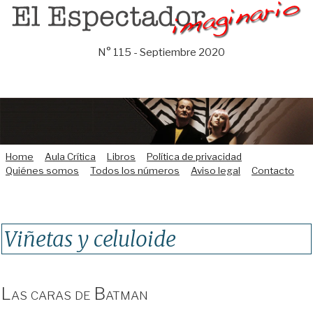
Saltar
al
contenido
N° 115 - Septiembre 2020
Home
Aula Crítica
Libros
Política de privacidad
Quiénes somos
Todos los números
Aviso legal
Contacto
Viñetas y celuloide
Las caras de Batman