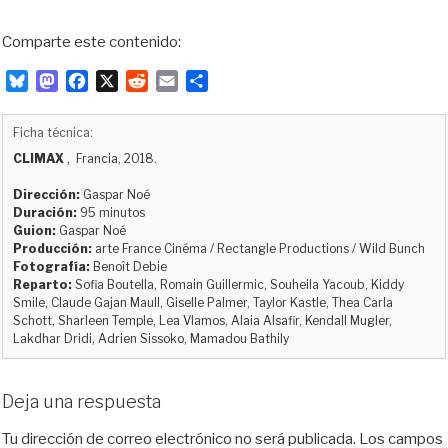
Comparte este contenido:
B
M
F
X
R
E
C
l
a
a
e
m
o
u
s
c
d
a
m
Ficha técnica:
e
t
e
d
i
p
CLIMAX
, Francia, 2018.
s
o
b
i
l
a
k
d
o
t
r
Dirección:
Gaspar Noé
y
o
o
t
Duración:
95 minutos
Guion:
Gaspar Noé
n
k
i
Producción:
arte France Cinéma / Rectangle Productions / Wild Bunch
r
Fotografía:
Benoît Debie
Reparto:
Sofia Boutella, Romain Guillermic, Souheila Yacoub, Kiddy
Smile, Claude Gajan Maull, Giselle Palmer, Taylor Kastle, Thea Carla
Schott, Sharleen Temple, Lea Vlamos, Alaia Alsafir, Kendall Mugler,
Lakdhar Dridi, Adrien Sissoko, Mamadou Bathily
Deja una respuesta
Tu dirección de correo electrónico no será publicada.
Los campos