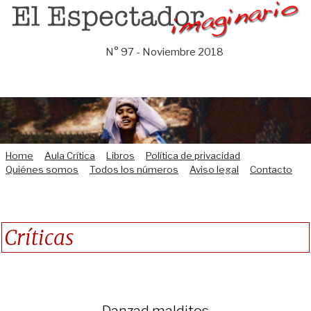
Saltar
al
contenido
N° 97 - Noviembre 2018
Home
Aula Crítica
Libros
Política de privacidad
Quiénes somos
Todos los números
Aviso legal
Contacto
Críticas
Danzad malditos