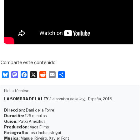
Comparte este contenido:
B
M
F
X
R
E
C
l
a
a
e
m
o
u
s
c
d
a
m
Ficha técnica:
e
t
e
d
i
p
LA SOMBRA DE LA LEY
(La sombra de la ley)
, España, 2018.
s
o
b
i
l
a
k
d
o
t
r
Dirección:
Dani de la Torre
y
o
o
t
Duración:
126 minutos
Guion:
Patxi Amezkua
n
k
i
Producción:
Vaca Films
r
Fotografía:
Josu Inchaustegui
Música:
Manuel Riveiro, Xavier Font