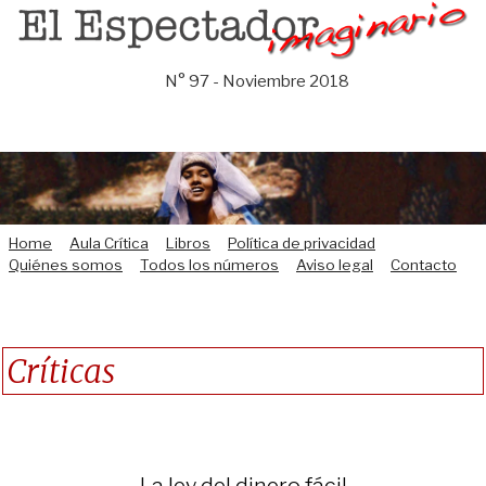
Saltar
al
contenido
N° 97 - Noviembre 2018
Home
Aula Crítica
Libros
Política de privacidad
Quiénes somos
Todos los números
Aviso legal
Contacto
Críticas
La ley del dinero fácil