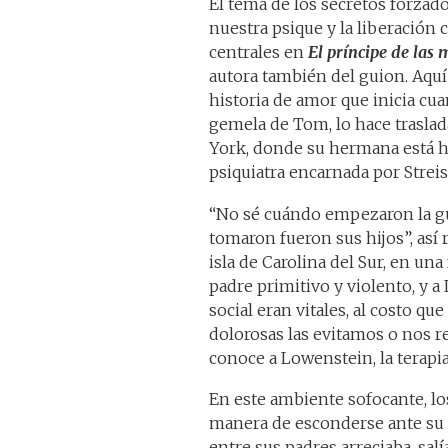
El tema de los secretos forzad
nuestra psique y la liberación 
centrales en
El príncipe de las
autora también del guion. Aquí
historia de amor que inicia cu
gemela de Tom, lo hace traslad
York, donde su hermana está ho
psiquiatra encarnada por Strei
“No sé cuándo empezaron la gu
tomaron fueron sus hijos”, así
isla de Carolina del Sur, en un
padre primitivo y violento, y a
social eran vitales, al costo q
dolorosas las evitamos o nos r
conoce a Lowenstein, la terapi
En este ambiente sofocante, lo
manera de esconderse ante su a
entre sus padres arreciaba, salí