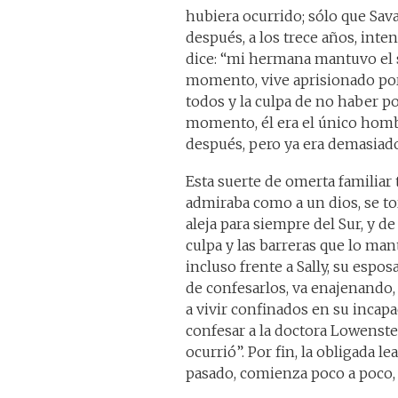
hubiera ocurrido; sólo que Sav
después, a los trece años, inte
dice: “mi hermana mantuvo el s
momento, vive aprisionado por 
todos y la culpa de no haber po
momento, él era el único hombr
después, pero ya era demasiado
Esta suerte de omerta familiar
admiraba como a un dios, se tor
aleja para siempre del Sur, y de
culpa y las barreras que lo ma
incluso frente a Sally, su espos
de confesarlos, va enajenando, 
a vivir confinados en su incap
confesar a la doctora Lowenstei
ocurrió”. Por fin, la obligada l
pasado, comienza poco a poco,