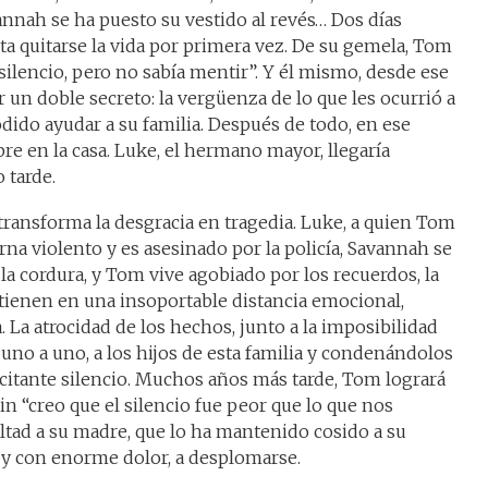
annah se ha puesto su vestido al revés… Dos días
nta quitarse la vida por primera vez. De su gemela, Tom
ilencio, pero no sabía mentir”. Y él mismo, desde ese
un doble secreto: la vergüenza de lo que les ocurrió a
dido ayudar a su familia. Después de todo, en ese
e en la casa. Luke, el hermano mayor, llegaría
 tarde.
 transforma la desgracia en tragedia. Luke, a quien Tom
na violento y es asesinado por la policía, Savannah se
 la cordura, y Tom vive agobiado por los recuerdos, la
ntienen en una insoportable distancia emocional,
a. La atrocidad de los hechos, junto a la imposibilidad
uno a uno, a los hijos de esta familia y condenándolos
acitante silencio. Muchos años más tarde, Tom logrará
n “creo que el silencio fue peor que lo que nos
ealtad a su madre, que lo ha mantenido cosido a su
 y con enorme dolor, a desplomarse.