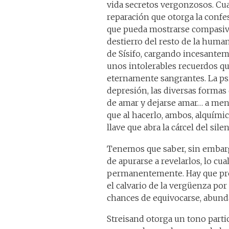
vida secretos vergonzosos. Cuan
reparación que otorga la confe
que pueda mostrarse compasivo,
destierro del resto de la huma
de Sísifo, cargando incesanteme
unos intolerables recuerdos que
eternamente sangrantes. La ps
depresión, las diversas formas d
de amar y dejarse amar… a meno
que al hacerlo, ambos, alquími
llave que abra la cárcel del silen
Tenemos que saber, sin embargo
de apurarse a revelarlos, lo c
permanentemente. Hay que prep
el calvario de la vergüenza por 
chances de equivocarse, abun
Streisand otorga un tono parti