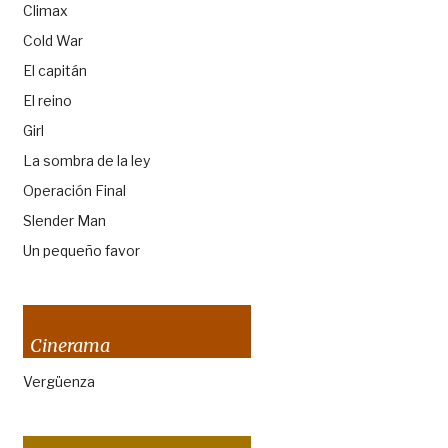
Climax
Cold War
El capitán
El reino
Girl
La sombra de la ley
Operación Final
Slender Man
Un pequeño favor
Cinerama
Vergüenza