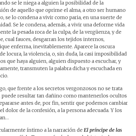
do se le niega a alguien la posibilidad de la
sión de aquello que oprime el alma, a otro ser humano
 se lo condena a vivir como paria, en una suerte de
nidad. Se le condena, además, a vivir una deforme vida
nte la pesada roca de la culpa, de la vergüenza, y de
, cual fauces, desgarran los tejidos internos,
ique enferma, inevitablemente. Aparece la oscura
e locura, la violencia, o, sin duda, la casi imposibilidad
s que haya alguien, alguien dispuesto a escuchar, y
camente, transmuten la palabra dicha y escuchada en
cio.
, que frente a los secretos vergonzosos no se trata
ual puede resultar tan dañino como mantenerlos ocultos
ararse antes de, por fin, sentir que podemos cambiar
el dolor de la confesión, a la persona adecuada. Y los
dan…
cularmente íntimo a la narración de
El príncipe de las