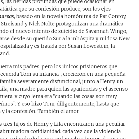
os, las heridas profundas que puede ocasionar en
catártica que su confesión produce, son los ejes
 mareas
, basado en la novela homónima de Pat Conroy,
 Streisand y Nick Nolte protagonizan una dramática
ando el nuevo intento de suicidio de Savannah Wingo,
arse desde su querido Sur a la inhóspita y ruidosa New
spitalizada y es tratada por Susan Lowestein, la
sand.
erra mis padres, pero los únicos prisioneros que
 recuerda Tom su infancia. , crecieron en una pequeña
a familia severamente disfuncional, junto a Henry, un
 Lila, una madre para quien las apariencias y el ascenso
ue fuera, y cuyo lema era “cuando las cosas son muy
eímos”. Y eso hizo Tom, diligentemente, hasta que
a y la confesión. También el amor.
s tres hijos de Henry y Lila encontraron una peculiar
brumadora cotidianidad: cada vez que la violencia
an corriendo de la casa, se lanzaban juntos al agua, se