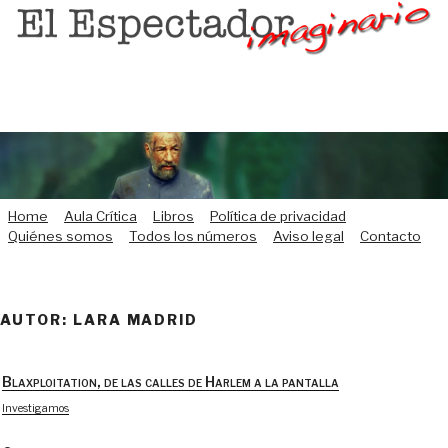
Saltar
al
contenido
Home
Aula Crítica
Libros
Política de privacidad
Quiénes somos
Todos los números
Aviso legal
Contacto
AUTOR: LARA MADRID
Blaxploitation, de las calles de Harlem a la pantalla
Investigamos