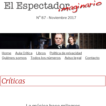
Saltar
al
contenido
N° 87 - Noviembre 2017
Home
Aula Crítica
Libros
Política de privacidad
Quiénes somos
Todos los números
Aviso legal
Contacto
Críticas
La música hace milagros