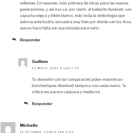
millenian. En resumen, más pobreza de miras para las nuevas
generaciones, y así nos va, por cierto, el bailecito Iluminati, con
capucha negra y bikini blanco, más toda la simbología que
adorna este bodrio encuadra muy bien por dónde van los tiros,
que no hace falta ser una iniciada para verlo…
Responder
Guillem
20 MAYO, 2023 A LAS 7:30
Tu obsesión con las conspiracies judeo-masónicas-
boocheviques-illuminati tampoco son nada nuevo. Tu
crítica me parece casposa y mediocre.
Responder
Michelle
13 OCTUBRE, 2018 A LAS 0:27