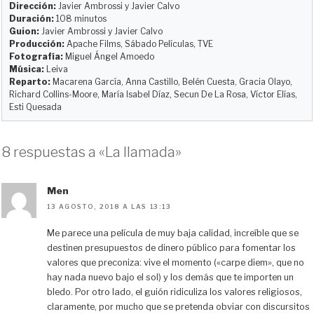
k
d
o
t
r
Dirección:
Javier Ambrossi y Javier Calvo
y
o
o
t
Duración:
108 minutos
Guion:
Javier Ambrossi y Javier Calvo
n
k
i
Producción:
Apache Films, Sábado Películas, TVE
r
Fotografía:
Miguel Ángel Amoedo
Música:
Leiva
Reparto:
Macarena García, Anna Castillo, Belén Cuesta, Gracia Olayo,
Richard Collins-Moore, María Isabel Díaz, Secun De La Rosa, Víctor Elías,
Esti Quesada
8 respuestas a «La llamada»
Men
13 AGOSTO, 2018 A LAS 13:13
Me parece una película de muy baja calidad, increíble que se
destinen presupuestos de dinero público para fomentar los
valores que preconiza: vive el momento («carpe diem», que no
hay nada nuevo bajo el sol) y los demás que te importen un
bledo. Por otro lado, el guión ridiculiza los valores religiosos,
claramente, por mucho que se pretenda obviar con discursitos