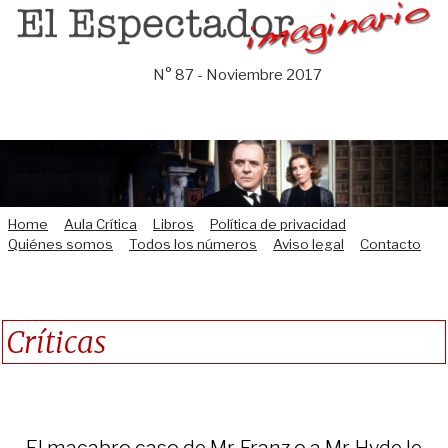
Saltar
al
contenido
N° 87 - Noviembre 2017
Home
Aula Crítica
Libros
Política de privacidad
Quiénes somos
Todos los números
Aviso legal
Contacto
Críticas
El macabro caso de Mr. Franz o a Mr. Hyde le