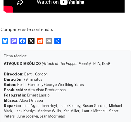
Comparte este contenido:
B
M
F
X
R
E
C
l
a
a
e
m
o
u
s
c
d
a
m
Ficha técnica:
e
t
e
d
i
p
ATAQUE DIABÓLICO
(Attack of the Puppet People)
, EUA, 1958.
s
o
b
i
l
a
k
d
o
t
r
Dirección:
Bert I. Gordon
y
o
o
t
Duración:
79 minutos
Guion:
Bert I. Gordon y George Worthing Yates
n
k
i
Producción:
Alta Vista Productions
r
Fotografía:
Ernest Laszlo
Música:
Albert Glasser
Reparto:
John Agar, John Hoyt, June Kenney, Susan Gordon, Michael
Mark, Jack Kosslyn, Marlene Willis, Ken Miller, Laurie Mitchell, Scott
Peters, June Jocelyn, Jean Moorhead