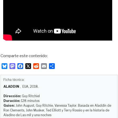
Comparte este contenido:
B
M
F
X
R
E
C
l
a
a
e
m
o
u
s
c
d
a
m
Ficha técnica:
e
t
e
d
i
p
ALADDIN
, EUA, 2018.
s
o
b
i
l
a
k
d
o
t
r
Dirección:
Guy Ritchiel
y
o
o
t
Duración:
128 minutos
Guion:
John August, Guy Ritchie, Vanessa Taylor. Basada en Aladdín de
n
k
i
Ron Clements, John Musker, Ted Elliott y Terry Rossio y en la historia de
r
Aladino de Las mil y una noches