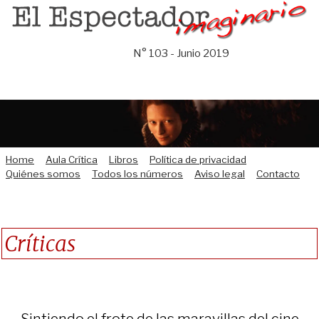
Saltar
al
contenido
N° 103 - Junio 2019
Home
Aula Crítica
Libros
Política de privacidad
Quiénes somos
Todos los números
Aviso legal
Contacto
Críticas
Sintiendo el frote de las maravillas del cine