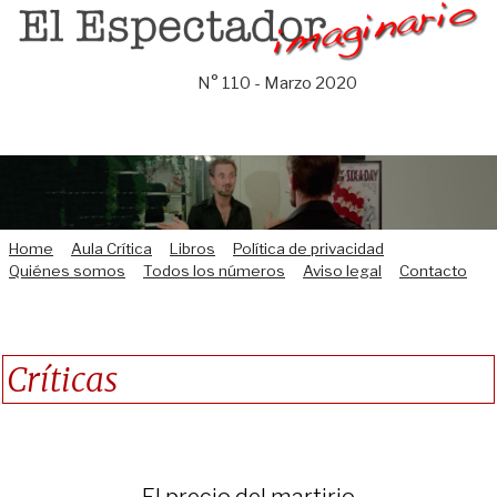
Saltar
al
contenido
N° 110 - Marzo 2020
Home
Aula Crítica
Libros
Política de privacidad
Quiénes somos
Todos los números
Aviso legal
Contacto
Críticas
El precio del martirio