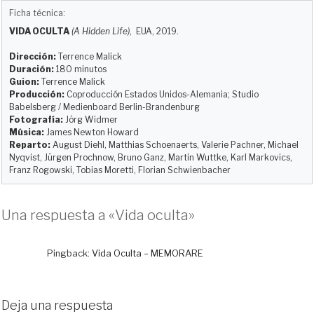
u
s
c
d
a
m
Ficha técnica:
e
t
e
d
i
p
VIDA OCULTA
(A Hidden Life)
, EUA, 2019.
s
o
b
i
l
a
k
d
o
t
r
Dirección:
Terrence Malick
y
o
o
t
Duración:
180 minutos
Guion:
Terrence Malick
n
k
i
Producción:
Coproducción Estados Unidos-Alemania; Studio
r
Babelsberg / Medienboard Berlin-Brandenburg
Fotografía:
Jörg Widmer
Música:
James Newton Howard
Reparto:
August Diehl, Matthias Schoenaerts, Valerie Pachner, Michael
Nyqvist, Jürgen Prochnow, Bruno Ganz, Martin Wuttke, Karl Markovics,
Franz Rogowski, Tobias Moretti, Florian Schwienbacher
Una respuesta a «Vida oculta»
Pingback:
Vida Oculta – MEMORARE
Deja una respuesta