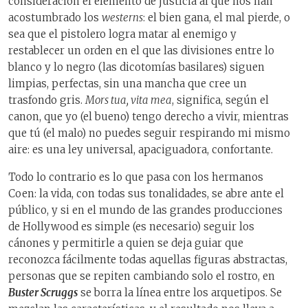
consideración el elemento de justicia al que nos han
acostumbrado los
westerns
: el bien gana, el mal pierde, o
sea que el pistolero logra matar al enemigo y
restablecer un orden en el que las divisiones entre lo
blanco y lo negro (las dicotomías basilares) siguen
limpias, perfectas, sin una mancha que cree un
trasfondo gris.
Mors tua, vita mea
, significa, según el
canon, que yo (el bueno) tengo derecho a vivir, mientras
que tú (el malo) no puedes seguir respirando mi mismo
aire: es una ley universal, apaciguadora, confortante.
Todo lo contrario es lo que pasa con los hermanos
Coen: la vida, con todas sus tonalidades, se abre ante el
público, y si en el mundo de las grandes producciones
de Hollywood es simple (es necesario) seguir los
cánones y permitirle a quien se deja guiar que
reconozca fácilmente todas aquellas figuras abstractas,
personas que se repiten cambiando solo el rostro, en
Buster Scruggs
se borra la línea entre los arquetipos. Se