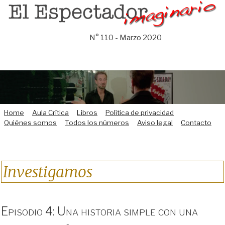
Saltar
al
contenido
N° 110 - Marzo 2020
Home
Aula Crítica
Libros
Política de privacidad
Quiénes somos
Todos los números
Aviso legal
Contacto
Investigamos
Episodio 4: Una historia simple con una