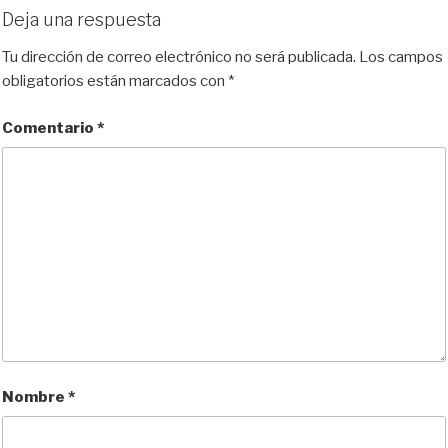
e
t
e
d
i
p
Deja una respuesta
s
o
b
i
l
a
k
d
o
t
r
Tu dirección de correo electrónico no será publicada.
Los campos
y
o
o
t
obligatorios están marcados con
*
n
k
i
r
Comentario
*
Nombre
*