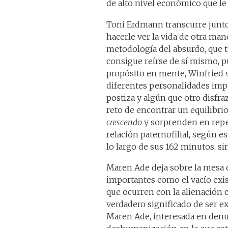
de alto nivel económico que le a
Toni Erdmann transcurre junto a
hacerle ver la vida de otra man
metodología del absurdo, que 
consigue reírse de sí mismo, p
propósito en mente, Winfried
diferentes personalidades im
postiza y algún que otro disfra
reto de encontrar un equilibr
crescendo
y sorprenden en repe
relación paternofilial, según 
lo largo de sus 162 minutos, sin
Maren Ade deja sobre la mesa 
importantes como el vacío exi
que ocurren con la alienación ca
verdadero significado de ser e
Maren Ade, interesada en denu