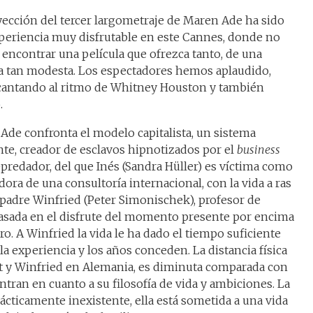
yección del tercer largometraje de Maren Ade ha sido
periencia muy disfrutable en este Cannes, donde no
l encontrar una película que ofrezca tanto, de una
 tan modesta. Los espectadores hemos aplaudido,
 cantando al ritmo de Whitney Houston y también
.
Ade confronta el modelo capitalista, un sistema
nte, creador de esclavos hipnotizados por el
business
predador, del que Inés (Sandra Hüller) es víctima como
dora de una consultoría internacional, con la vida a ras
u padre Winfried (Peter Simonischek), profesor de
basada en el disfrute del momento presente por encima
ro. A Winfried la vida le ha dado el tiempo suficiente
la experiencia y los años conceden. La distancia física
st y Winfried en Alemania, es diminuta comparada con
ntran en cuanto a su filosofía de vida y ambiciones. La
ácticamente inexistente, ella está sometida a una vida