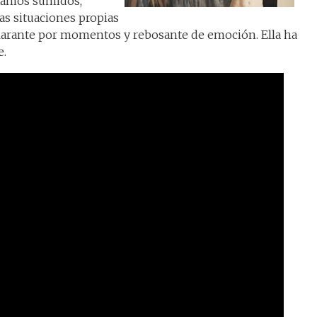
tamos sumidos,
las situaciones propias
ilarante por momentos y rebosante de emoción. Ella ha
e.