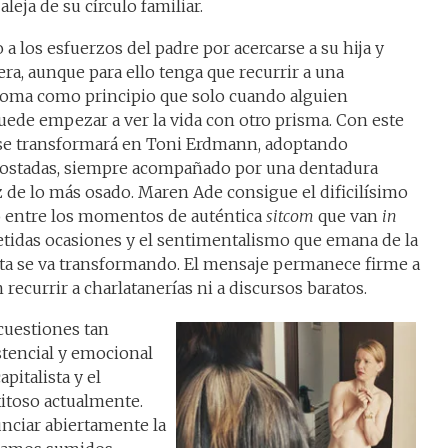
leja de su círculo familiar.
 los esfuerzos del padre por acercarse a su hija y
era, aunque para ello tenga que recurrir a una
toma como principio que solo cuando alguien
uede empezar a ver la vida con otro prisma. Con este
 se transformará en Toni Erdmann, adoptando
postadas, siempre acompañado por una dentadura
z de lo más osado. Maren Ade consigue el dificilísimo
io entre los momentos de auténtica
sitcom
que van
in
tidas ocasiones y el sentimentalismo que emana de la
esta se va transformando. El mensaje permanece firme a
 recurrir a charlatanerías ni a discursos baratos.
cuestiones tan
stencial y emocional
pitalista y el
xitoso actualmente.
nciar abiertamente la