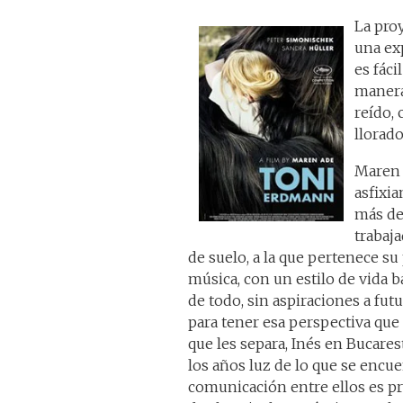
La pro
una ex
es fáci
manera
reído,
llorado
Maren 
asfixia
más de
trabaja
de suelo, a la que pertenece s
música, con un estilo de vida 
de todo, sin aspiraciones a futu
para tener esa perspectiva que 
que les separa, Inés en Bucare
los años luz de lo que se encue
comunicación entre ellos es pr