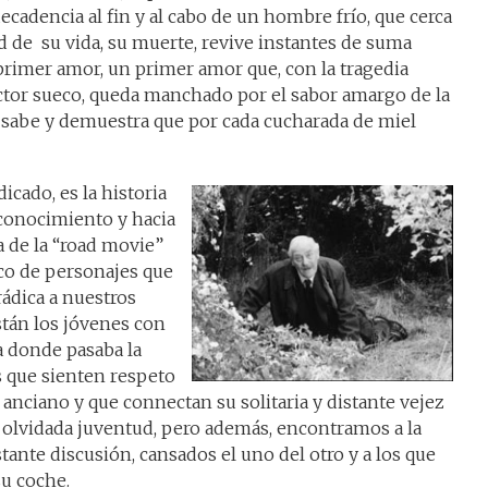
ecadencia al fin y al cabo de un hombre frío, que cerca
 de su vida, su muerte, revive instantes de suma
 primer amor, un primer amor que, con la tragedia
ctor sueco, queda manchado por el sabor amargo de la
sabe y demuestra que por cada cucharada de miel
icado, es la historia
reconocimiento y hacia
a de la “road movie”
nco de personajes que
ádica a nuestros
stán los jóvenes con
a donde pasaba la
s que sienten respeto
anciano y que connectan su solitaria y distante vejez
su olvidada juventud, pero además, encontramos a la
tante discusión, cansados el uno del otro y a los que
su coche.