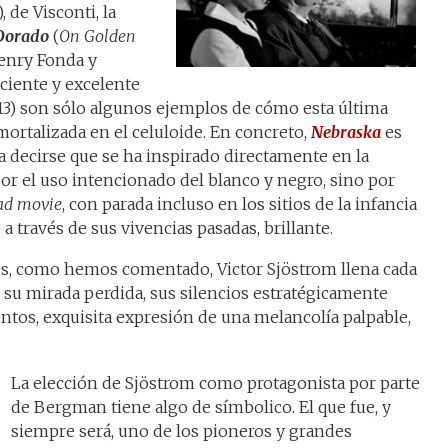
, de Visconti, la
 Dorado
(
On Golden
Henry Fonda y
ciente y excelente
13) son sólo algunos ejemplos de cómo esta última
mortalizada en el celuloide. En concreto,
Nebraska
es
 decirse que se ha inspirado directamente en la
or el uso intencionado del blanco y negro, sino por
ad movie
, con parada incluso en los sitios de la infancia
a través de sus vivencias pasadas, brillante.
nes, como hemos comentado, Victor Sjöstrom llena cada
n su mirada perdida, sus silencios estratégicamente
ntos, exquisita expresión de una melancolía palpable,
La elección de Sjöstrom como protagonista por parte
de Bergman tiene algo de símbolico. El que fue, y
siempre será, uno de los pioneros y grandes