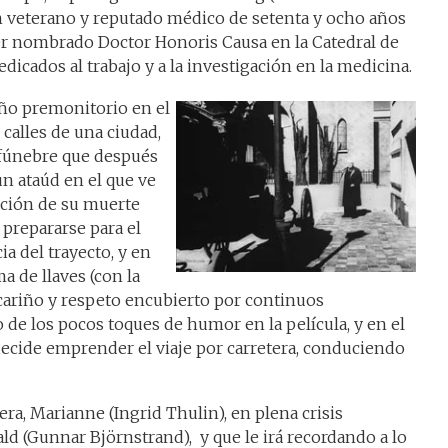
 un veterano y reputado médico de setenta y ocho años
ser nombrado Doctor Honoris Causa en la Catedral de
icados al trabajo y a la investigación en la medicina.
ño premonitorio en el
 calles de una ciudad,
 fúnebre que después
un ataúd en el que ve
ción de su muerte
 prepararse para el
cia del trayecto, y en
a de llaves (con la
cariño y respeto encubierto por continuos
 de los pocos toques de humor en la película, y en el
ecide emprender el viaje por carretera, conduciendo
era, Marianne (Ingrid Thulin), en plena crisis
d (Gunnar Björnstrand), y que le irá recordando a lo