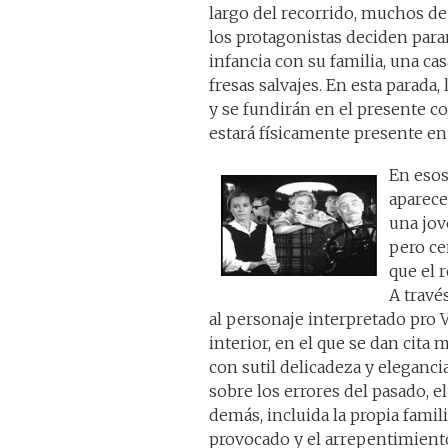
largo del recorrido, muchos de
los protagonistas deciden parar
infancia con su familia, una ca
fresas salvajes. En esta parad
y se fundirán en el presente c
estará físicamente presente e
En esos
aparece
una jov
pero ce
que el 
A travé
al personaje interpretado pro V
interior, en el que se dan cita
con sutil delicadeza y elegancia
sobre los errores del pasado, e
demás, incluida la propia famili
provocado y el arrepentimiento