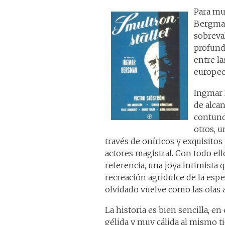
Para m
Bergman
sobreva
profund
entre la
europeo
Ingmar 
de alca
contund
otros, u
través de oníricos y exquisitos
actores magistral. Con todo ell
referencia, una joya intimista 
recreación agridulce de la espe
olvidado vuelve como las olas a
La historia es bien sencilla, en
gélida y muy cálida al mismo t