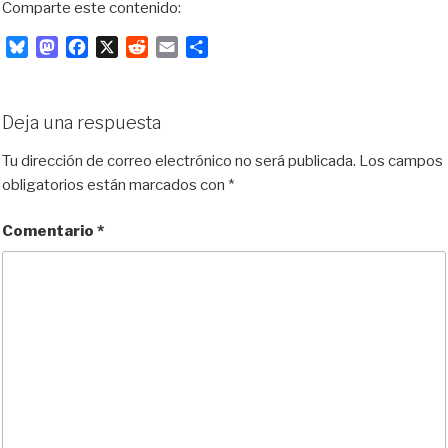
Comparte este contenido:
B
M
F
X
R
E
C
l
a
a
e
m
o
u
s
c
d
a
m
e
t
e
d
i
p
Deja una respuesta
s
o
b
i
l
a
k
d
o
t
r
Tu dirección de correo electrónico no será publicada.
Los campos
y
o
o
t
obligatorios están marcados con
*
n
k
i
r
Comentario
*