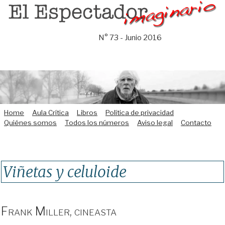
Saltar
al
contenido
N° 73 - Junio 2016
Home
Aula Crítica
Libros
Política de privacidad
Quiénes somos
Todos los números
Aviso legal
Contacto
Viñetas y celuloide
Frank Miller, cineasta