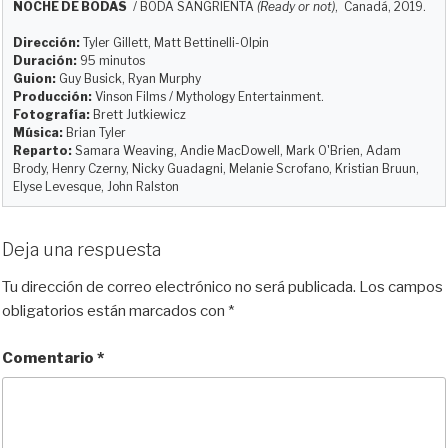
NOCHE DE BODAS
/
BODA SANGRIENTA
(Ready or not)
, Canadá, 2019.
s
o
b
i
l
a
k
d
o
t
r
Dirección:
Tyler Gillett, Matt Bettinelli-Olpin
y
o
o
t
Duración:
95 minutos
Guion:
Guy Busick, Ryan Murphy
n
k
i
Producción:
Vinson Films / Mythology Entertainment.
r
Fotografía:
Brett Jutkiewicz
Música:
Brian Tyler
Reparto:
Samara Weaving, Andie MacDowell, Mark O'Brien, Adam
Brody, Henry Czerny, Nicky Guadagni, Melanie Scrofano, Kristian Bruun,
Elyse Levesque, John Ralston
Deja una respuesta
Tu dirección de correo electrónico no será publicada.
Los campos
obligatorios están marcados con
*
Comentario
*