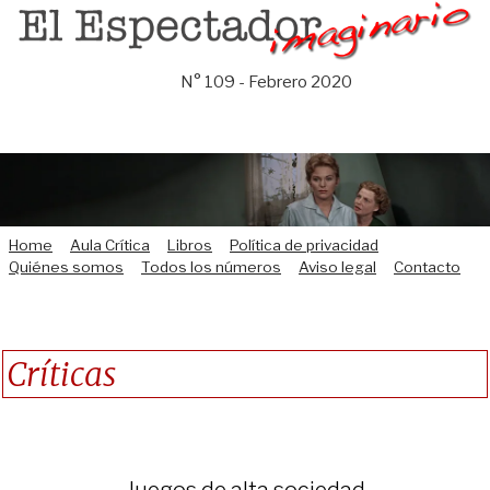
Saltar
al
contenido
N° 109 - Febrero 2020
Home
Aula Crítica
Libros
Política de privacidad
Quiénes somos
Todos los números
Aviso legal
Contacto
Críticas
Juegos de alta sociedad