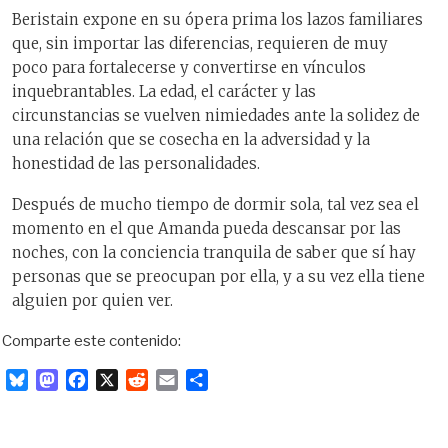
Beristain expone en su ópera prima los lazos familiares
que, sin importar las diferencias, requieren de muy
poco para fortalecerse y convertirse en vínculos
inquebrantables. La edad, el carácter y las
circunstancias se vuelven nimiedades ante la solidez de
una relación que se cosecha en la adversidad y la
honestidad de las personalidades.
Después de mucho tiempo de dormir sola, tal vez sea el
momento en el que Amanda pueda descansar por las
noches, con la conciencia tranquila de saber que sí hay
personas que se preocupan por ella, y a su vez ella tiene
alguien por quien ver.
Comparte este contenido:
B
M
F
X
R
E
C
l
a
a
e
m
o
u
s
c
d
a
m
e
t
e
d
i
p