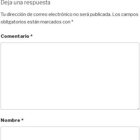
Deja una respuesta
s
o
b
i
l
a
k
d
o
t
r
Tu dirección de correo electrónico no será publicada.
Los campos
y
o
o
t
obligatorios están marcados con
*
n
k
i
r
Comentario
*
Nombre
*