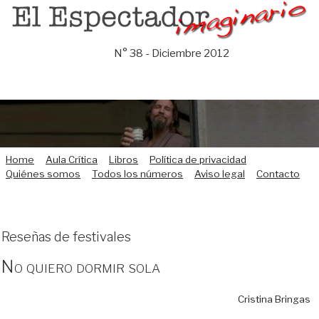
Saltar
al
contenido
N° 38 - Diciembre 2012
Home
Aula Crítica
Libros
Política de privacidad
Quiénes somos
Todos los números
Aviso legal
Contacto
Reseñas de festivales
No quiero dormir sola
Cristina Bringas