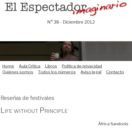
Saltar
al
contenido
N° 38 - Diciembre 2012
Home
Aula Crítica
Libros
Política de privacidad
Quiénes somos
Todos los números
Aviso legal
Contacto
Reseñas de festivales
Life without Principle
África Sandonís