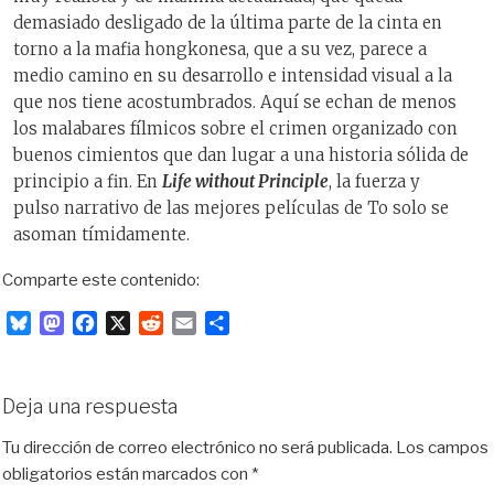
demasiado desligado de la última parte de la cinta en
torno a la mafia hongkonesa, que a su vez, parece a
medio camino en su desarrollo e intensidad visual a la
que nos tiene acostumbrados. Aquí se echan de menos
los malabares fílmicos sobre el crimen organizado con
buenos cimientos que dan lugar a una historia sólida de
principio a fin. En
Life without Principle
, la fuerza y
pulso narrativo de las mejores películas de To solo se
asoman tímidamente.
Comparte este contenido:
B
M
F
X
R
E
C
l
a
a
e
m
o
u
s
c
d
a
m
e
t
e
d
i
p
Deja una respuesta
s
o
b
i
l
a
k
d
o
t
r
Tu dirección de correo electrónico no será publicada.
Los campos
y
o
o
t
obligatorios están marcados con
*
n
k
i