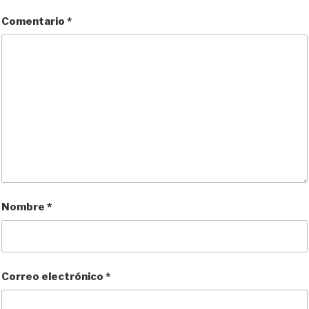
n
k
i
r
Comentario
*
Nombre
*
Correo electrónico
*