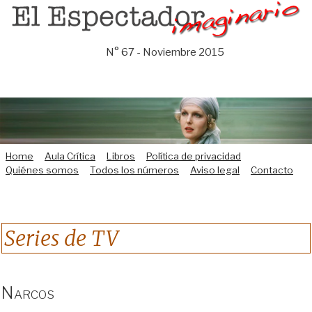
Saltar
al
contenido
N° 67 - Noviembre 2015
Home
Aula Crítica
Libros
Política de privacidad
Quiénes somos
Todos los números
Aviso legal
Contacto
Series de TV
Narcos