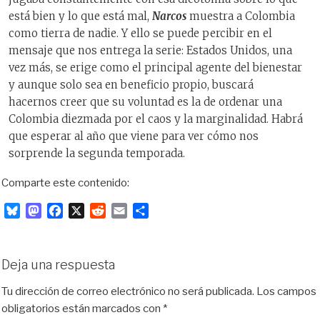
está bien y lo que está mal,
Narcos
muestra a Colombia
como tierra de nadie. Y ello se puede percibir en el
mensaje que nos entrega la serie: Estados Unidos, una
vez más, se erige como el principal agente del bienestar
y aunque solo sea en beneficio propio, buscará
hacernos creer que su voluntad es la de ordenar una
Colombia diezmada por el caos y la marginalidad. Habrá
que esperar al año que viene para ver cómo nos
sorprende la segunda temporada.
Comparte este contenido:
B
M
F
X
R
E
C
l
a
a
e
m
o
u
s
c
d
a
m
e
t
e
d
i
p
Deja una respuesta
s
o
b
i
l
a
k
d
o
t
r
Tu dirección de correo electrónico no será publicada.
Los campos
y
o
o
t
obligatorios están marcados con
*