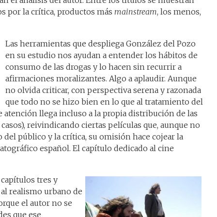
an el análisis del autor. Entre los títulos se muestran
 por la crítica, productos más
mainstream
, los menos,
Las herramientas que despliega González del Pozo
en su estudio nos ayudan a entender los hábitos de
consumo de las drogas y lo hacen sin recurrir a
afirmaciones moralizantes. Algo a aplaudir. Aunque
no olvida criticar, con perspectiva serena y razonada
que todo no se hizo bien en lo que al tratamiento del
 atención llega incluso a la propia distribución de las
 casos), reivindicando ciertas películas que, aunque no
del público y la crítica, su omisión hace cojear la
ográfico español. El capítulo dedicado al cine
apítulos tres y
y al realismo urbano de
orque el autor no se
udes que ese