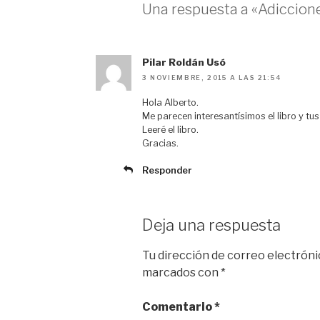
Una respuesta a «Adiccione
y
o
o
t
n
k
i
r
Pilar Roldán Usó
3 NOVIEMBRE, 2015 A LAS 21:54
Hola Alberto.
Me parecen interesantísimos el libro y tu
Leeré el libro.
Gracias.
Responder
Deja una respuesta
Tu dirección de correo electróni
marcados con
*
Comentario
*