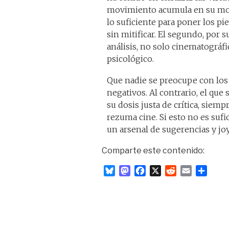
movimiento acumula en su moc
lo suficiente para poner los pie
sin mitificar. El segundo, por 
análisis, no solo cinematográfic
psicológico.
Que nadie se preocupe con los 
negativos. Al contrario, el qu
su dosis justa de crítica, siem
rezuma cine. Si esto no es sufic
un arsenal de sugerencias y joya
Comparte este contenido:
B
M
F
X
R
E
C
l
a
a
e
m
o
u
s
c
d
a
m
e
t
e
d
i
p
s
o
b
i
l
a
k
d
o
t
r