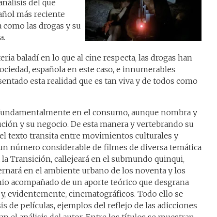
análisis del que
pañol más reciente
 como las drogas y su
a.
ia baladí en lo que al cine respecta, las drogas han
ociedad, española en este caso, e innumerables
sentado esta realidad que es tan viva y de todos como
ra fundamentalmente en el consumo, aunque nombra y
ución y su negocio. De esta manera y vertebrando su
el texto transita entre movimientos culturales y
un número considerable de filmes de diversa temática
á la Transición, callejeará en el submundo quinqui,
ternará en el ambiente urbano de los noventa y los
nio acompañado de un aporte teórico que desgrana
s y, evidentemente, cinematográficos. Todo ello se
s de películas, ejemplos del reflejo de las adicciones