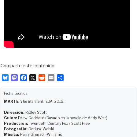
Comparte este contenido:
B
M
F
X
R
E
C
l
a
a
e
m
o
u
s
c
d
a
m
Ficha técnica:
e
t
e
d
i
p
MARTE
(The Martian)
, EUA, 2015.
s
o
b
i
l
a
k
d
o
t
r
Dirección:
Ridley Scott
y
o
o
t
Guion:
Drew Goddard (Basado en la novela de Andy Weir)
Producción:
Twentieth Century Fox / Scott Free
n
k
i
Fotografía:
Dariusz Wolski
r
Música:
Harry Gregson-Williams