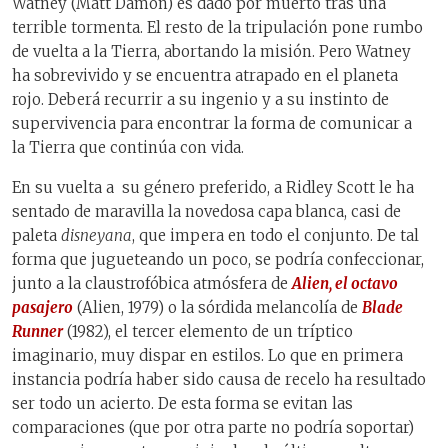
Watney (Matt Damon) es dado por muerto tras una
terrible tormenta. El resto de la tripulación pone rumbo
de vuelta a la Tierra, abortando la misión. Pero Watney
ha sobrevivido y se encuentra atrapado en el planeta
rojo. Deberá recurrir a su ingenio y a su instinto de
supervivencia para encontrar la forma de comunicar a
la Tierra que continúa con vida.
En su vuelta a su género preferido, a Ridley Scott le ha
sentado de maravilla la novedosa capa blanca, casi de
paleta
disneyana
, que impera en todo el conjunto. De tal
forma que jugueteando un poco, se podría confeccionar,
junto a la claustrofóbica atmósfera de
Alien, el octavo
pasajero
(Alien, 1979) o la sórdida melancolía de
Blade
Runner
(1982), el tercer elemento de un tríptico
imaginario, muy dispar en estilos. Lo que en primera
instancia podría haber sido causa de recelo ha resultado
ser todo un acierto. De esta forma se evitan las
comparaciones (que por otra parte no podría soportar)