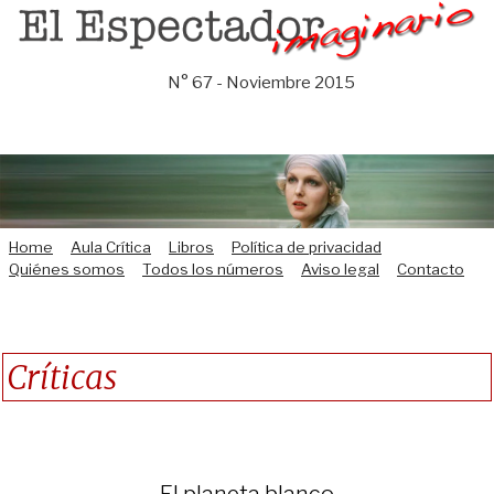
Saltar
al
contenido
N° 67 - Noviembre 2015
Home
Aula Crítica
Libros
Política de privacidad
Quiénes somos
Todos los números
Aviso legal
Contacto
Críticas
El planeta blanco