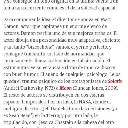
y se consigue un tono original en la última vuelta a un
tema tan recurrente como es el de la soledad espacial.
Para componer la idea, el director se apoya en Matt
Damon, actor que capitanea un enorme elenco de
actores. Damon perfila uno de sus mejores trabajos. El
actor dibuja una personalidad muy adaptativa, eficiente
y un tanto “bizcochona”, vamos, el yerno perfecto, y
consigue transmitir un halo de normalidad, que
curiosamente, llama la atención en tal situación. El
astronauta vive su estancia a ritmo de música disco y
con buen humor. El sueño de cualquier psicólogo. Lejos
queda el trauma psíquico de los protagonistas de
Solaris
(Andréi Tarkovsky, 1972) o
Moon
(Duncan Jones, 2009).
El resto de actores se distribuyen en dos esferas
espacio-temporales. Por un lado, la NASA, donde el
ambiguo director (Jeff Daniels) toma las decisiones (¿o
es Sean Bean?) en la Tierra; y por otro lado, la
tripulación, con Jessica Chastain a la cabeza del otro